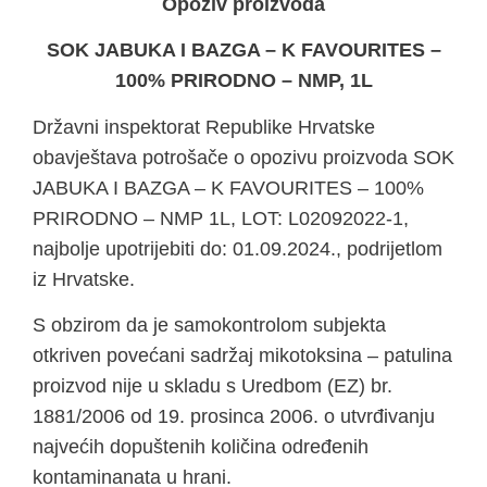
Opoziv proizvoda
SOK JABUKA I BAZGA – K FAVOURITES –
100% PRIRODNO – NMP, 1L
Državni inspektorat Republike Hrvatske
obavještava potrošače o opozivu proizvoda SOK
JABUKA I BAZGA – K FAVOURITES – 100%
PRIRODNO – NMP 1L, LOT: L02092022-1,
najbolje upotrijebiti do: 01.09.2024., podrijetlom
iz Hrvatske.
S obzirom da je samokontrolom subjekta
otkriven povećani sadržaj mikotoksina – patulina
proizvod nije u skladu s Uredbom (EZ) br.
1881/2006 od 19. prosinca 2006. o utvrđivanju
najvećih dopuštenih količina određenih
kontaminanata u hrani.