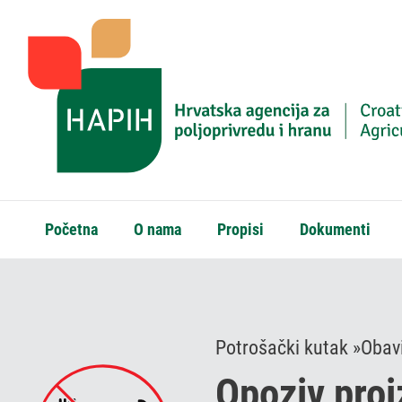
Početna
O nama
Propisi
Dokumenti
Potrošački kutak »
Obavi
Opoziv pro