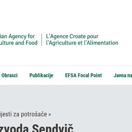
Obrasci
Publikacije
EFSA Focal Point
Javna n
jesti za potrošače »
izvoda Sendvič