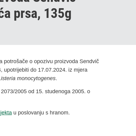
ća prsa, 135g
va potrošače o opozivu proizvoda Sendvič
potrijebiti do 17.07.2024. iz mjera
Listeria monocytogenes
.
. 2073/2005 od 15. studenoga 2005. o
jekta
u poslovanju s hranom.