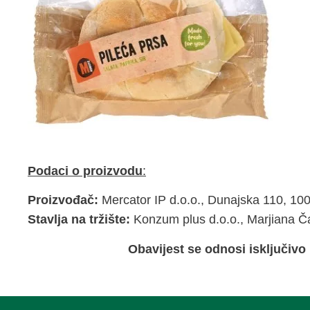
Podaci o proizvodu
:
Proizvođač:
Mercator IP d.o.o., Dunajska 110, 100
Stavlja na tržište:
Konzum plus d.o.o., Marjiana Č
Obavijest se odnosi isključivo