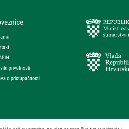
oveznice
nama
ntakt
APIH
vila privatnosti
ava o pristupačnosti