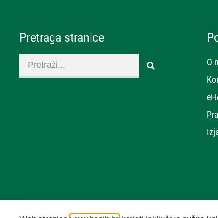
Pretraga stranice
P
O 
Ko
eH
Pra
Izj