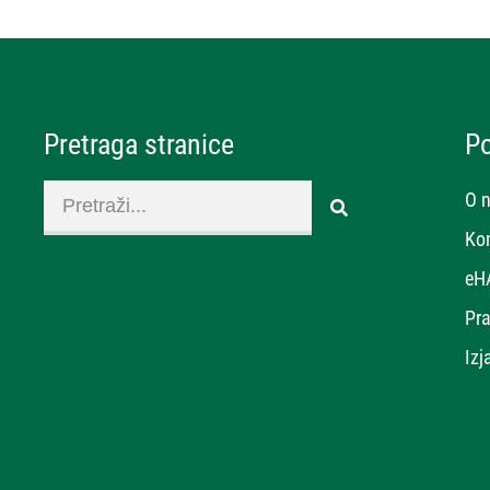
Pretraga stranice
P
O 
Ko
eH
Pra
Izj