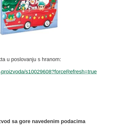
ekta u poslovanju s hranom:
ivu-proizvoda/s10029608?forceRefresh=true
oizvod sa gore navedenim podacima