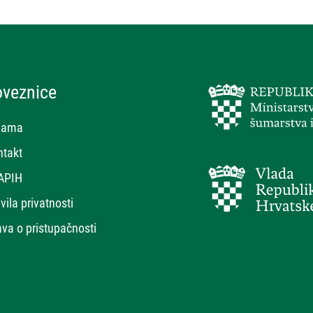
oveznice
nama
ntakt
APIH
vila privatnosti
ava o pristupačnosti