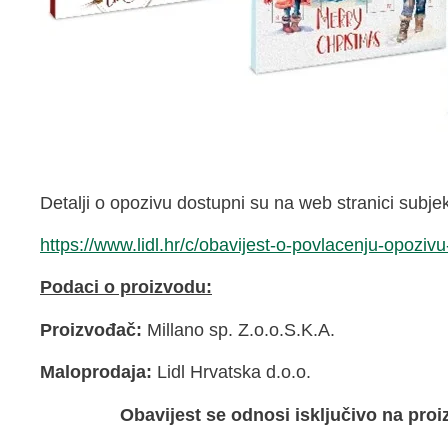
Detalji o opozivu dostupni su na web stranici subj
https://www.lidl.hr/c/obavijest-o-povlacenju-opoz
Podaci o proizvodu:
Proizvođač:
Millano sp. Z.o.o.S.K.A.
Maloprodaja:
Lidl Hrvatska d.o.o.
Obavijest se odnosi isključivo na pr