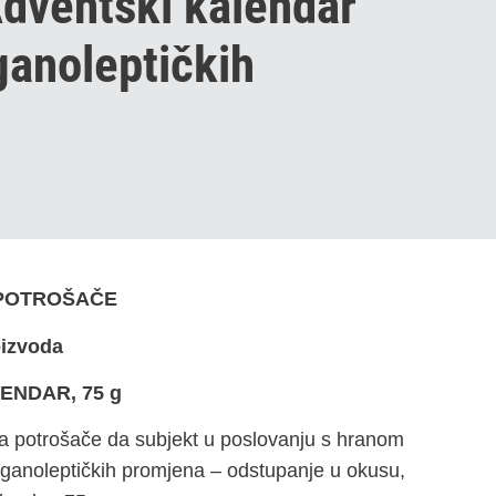
Adventski kalendar
ganoleptičkih
 POTROŠAČE
oizvoda
ENDAR, 75 g
a potrošače da subjekt u poslovanju s hranom
organoleptičkih promjena – odstupanje u okusu,