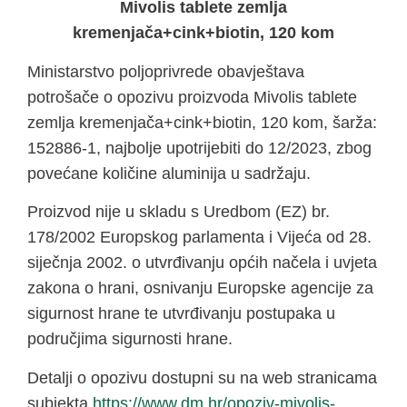
Mivolis tablete zemlja
kremenjača+cink+biotin, 120 kom
Ministarstvo poljoprivrede obavještava
potrošače o opozivu proizvoda Mivolis tablete
zemlja kremenjača+cink+biotin, 120 kom, šarža:
152886-1, najbolje upotrijebiti do 12/2023, zbog
povećane količine aluminija u sadržaju.
Proizvod nije u skladu s Uredbom (EZ) br.
178/2002 Europskog parlamenta i Vijeća od 28.
siječnja 2002. o utvrđivanju općih načela i uvjeta
zakona o hrani, osnivanju Europske agencije za
sigurnost hrane te utvrđivanju postupaka u
područjima sigurnosti hrane.
Detalji o opozivu dostupni su na web stranicama
subjekta
https://www.dm.hr/opoziv-mivolis-