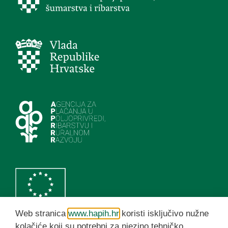
Web stranica
www.hapih.hr
koristi isključivo nužne
kolačiće koji su potrebni za njezino tehničko