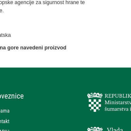
ropske agencije za sigurnost hrane te
e.
atska
 na gore navedeni proizvod
oveznice
nama
ntakt