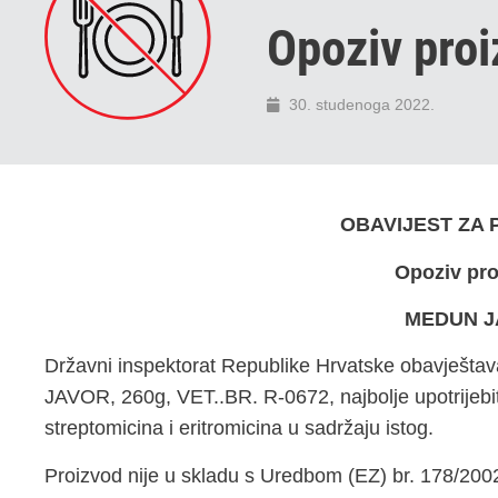
Opoziv pro
30. studenoga 2022.
OBAVIJEST ZA
Opoziv pr
MEDUN J
Državni inspektorat Republike Hrvatske obavješt
JAVOR, 260g, VET..BR. R-0672, najbolje upotrijebit
streptomicina i eritromicina u sadržaju istog.
Proizvod nije u skladu s Uredbom (EZ) br. 178/2002