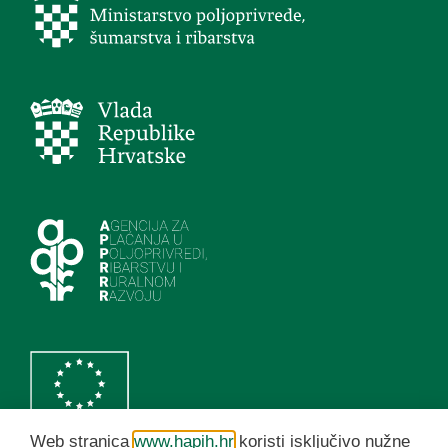
Web stranica
www.hapih.hr
koristi isključivo nužne