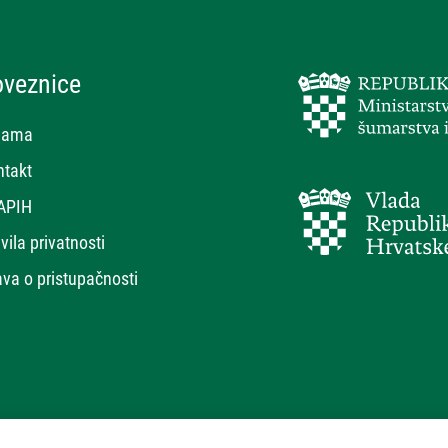
oveznice
nama
ntakt
APIH
vila privatnosti
ava o pristupačnosti