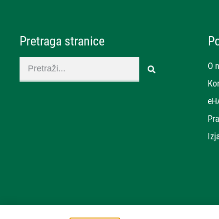
Pretraga stranice
P
O 
Ko
eH
Pra
Izj