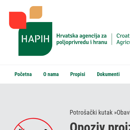
Početna
O nama
Propisi
Dokumenti
Potrošački kutak »
Obavi
Opoziv pro