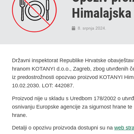
Himalajska 
8. srpnja 2024.
Državni inspektorat Republike Hrvatske obavještava
hranom KOTANYI d.o.o., Zagreb, zbog utvrđenih čest
iz predostrožnosti opozvao proizvod KOTANYI Himalaj
10.02.2030. LOT: 442087.
Proizvod nije u skladu s Uredbom 178/2002 o utvrđi
osnivanju Europske agencije za sigurnost hrane te 
hrane.
Detalji o opozivu proizvoda dostupni su na
web stra