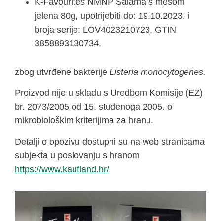
K-Favourites NMNP Salama s mesom
jelena 80g, upotrijebiti do: 19.10.2023. i
broja serije: LOV4023210723, GTIN
3858893130734,
zbog utvrđene bakterije
Listeria monocytogenes.
Proizvod nije u skladu s Uredbom Komisije (EZ)
br. 2073/2005 od 15. studenoga 2005. o
mikrobiološkim kriterijima za hranu.
Detalji o opozivu dostupni su na web stranicama
subjekta u poslovanju s hranom
https://www.kaufland.hr/