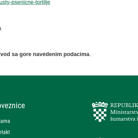
sty-psenicne-tortilje
a
oizvod sa gore navedenim podacima
.
oveznice
nama
ntakt