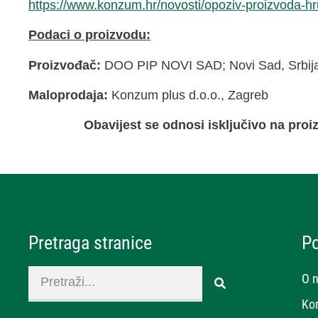
https://www.konzum.hr/novosti/opoziv-proizvoda-hru
Podaci o proizvodu:
Proizvođač:
DOO PIP NOVI SAD; Novi Sad, Srbij
Maloprodaja:
Konzum plus d.o.o., Zagreb
Obavijest se odnosi isključivo na pr
Pretraga stranice
P
O 
Ko