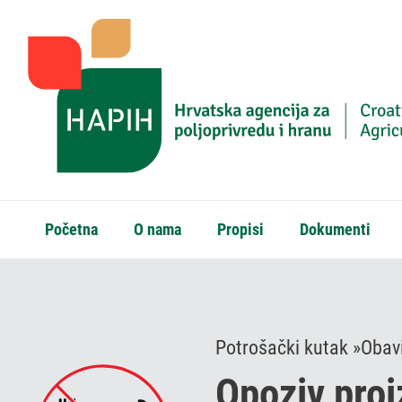
Početna
O nama
Propisi
Dokumenti
Potrošački kutak »
Obavi
Opoziv pro