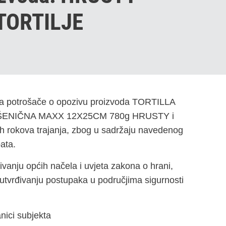
TORTILJE
va potrošače o opozivu proizvoda TORTILLA
ŠENIČNA MAXX 12X25CM 780g HRUSTY i
kova trajanja, zbog u sadržaju navedenog
ata.
vanju općih načela i uvjeta zakona o hrani,
utvrđivanju postupaka u područjima sigurnosti
nici subjekta