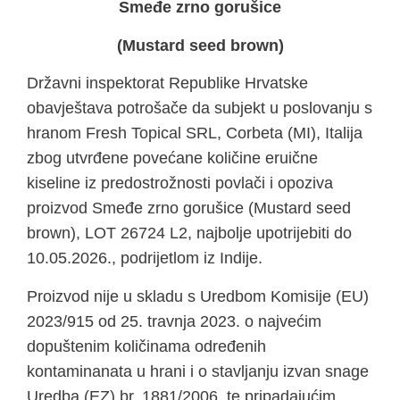
Smeđe zrno gorušice
(Mustard seed brown)
Državni inspektorat Republike Hrvatske
obavještava potrošače da subjekt u poslovanju s
hranom Fresh Topical SRL, Corbeta (MI), Italija
zbog utvrđene povećane količine eruične
kiseline iz predostrožnosti povlači i opoziva
proizvod Smeđe zrno gorušice (Mustard seed
brown), LOT 26724 L2, najbolje upotrijebiti do
10.05.2026., podrijetlom iz Indije.
Proizvod nije u skladu s Uredbom Komisije (EU)
2023/915 od 25. travnja 2023. o najvećim
dopuštenim količinama određenih
kontaminanata u hrani i o stavljanju izvan snage
Uredba (EZ) br. 1881/2006, te pripadajućim