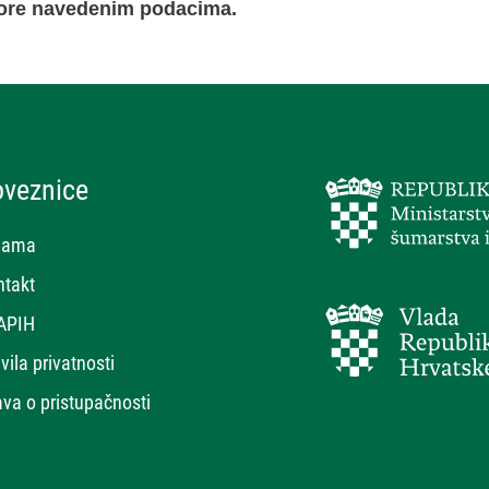
 gore navedenim podacima.
oveznice
nama
ntakt
APIH
vila privatnosti
ava o pristupačnosti