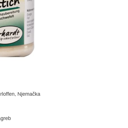
loffen, Njemačka
agreb