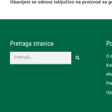
Obavijest se odnosi isključivo na proizvod sa
Pretraga stranice
P
O 
Ko
eH
Pra
Izj