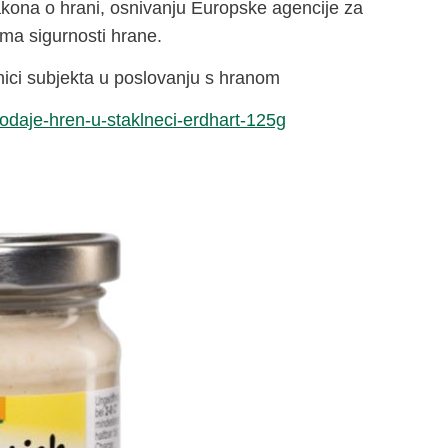
zakona o hrani, osnivanju Europske agencije za
ima sigurnosti hrane.
nici subjekta u poslovanju s hranom
rodaje-hren-u-staklneci-erdhart-125g