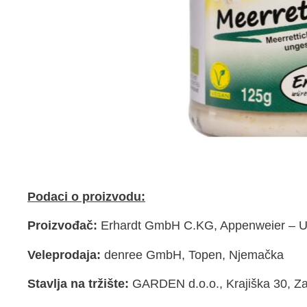
Podaci o proizvodu:
Proizvođač:
Erhardt GmbH C.KG, Appenweier – Ur
Veleprodaja:
denree GmbH, Topen, Njemačka
Stavlja na tržište:
GARDEN d.o.o., Krajiška 30, Z