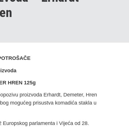
ren
 POTROŠAČE
oizvoda
R HREN 125g
o opozivu proizvoda Erhardt, Demeter, Hren
. zbog mogućeg prisustva komadića stakla u
2 Europskog parlamenta i Vijeća od 28.