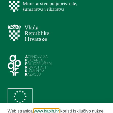
Web stranica
www.hapih.hr
koristi isključivo nužne