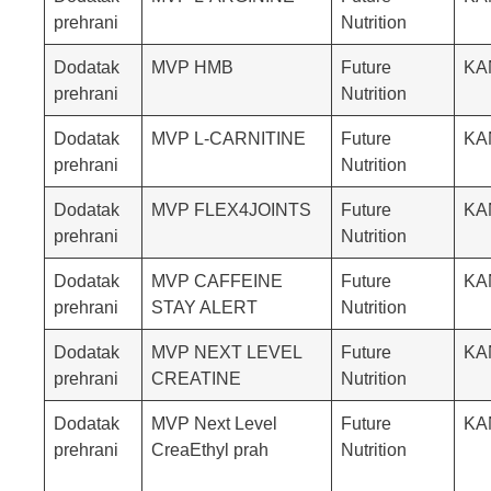
prehrani
Nutrition
Dodatak
MVP HMB
Future
KA
prehrani
Nutrition
Dodatak
MVP L-CARNITINE
Future
KA
prehrani
Nutrition
Dodatak
MVP FLEX4JOINTS
Future
KA
prehrani
Nutrition
Dodatak
MVP CAFFEINE
Future
KA
prehrani
STAY ALERT
Nutrition
Dodatak
MVP NEXT LEVEL
Future
KA
prehrani
CREATINE
Nutrition
Dodatak
MVP Next Level
Future
KA
prehrani
CreaEthyl prah
Nutrition