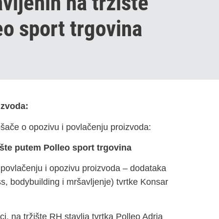
vljenih na tržište
o sport trgovina
izvoda:
ošače o opozivu i povlačenju proizvoda:
ište putem Polleo sport trgovina
 povlačenju i opozivu proizvoda – dodataka
s, bodybuilding i mršavljenje) tvrtke Konsar
, na tržište RH stavlja tvrtka Polleo Adria