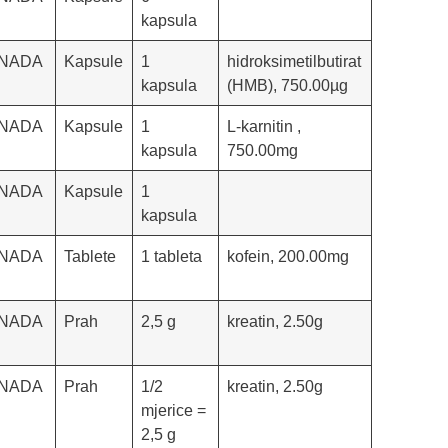
kapsula
NADA
Kapsule
1
hidroksimetilbutirat
kapsula
(HMB), 750.00µg
NADA
Kapsule
1
L-karnitin ,
kapsula
750.00mg
NADA
Kapsule
1
kapsula
NADA
Tablete
1 tableta
kofein, 200.00mg
NADA
Prah
2,5 g
kreatin, 2.50g
NADA
Prah
1/2
kreatin, 2.50g
mjerice =
2,5 g