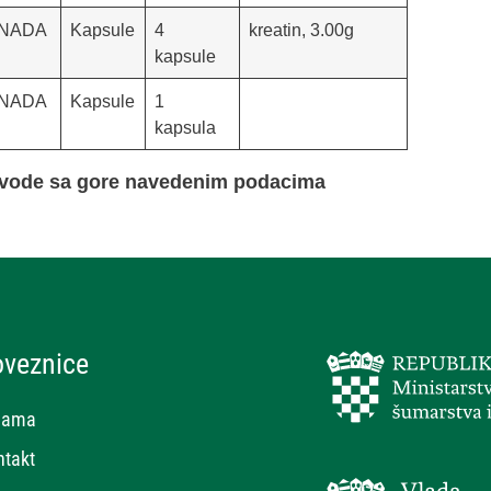
NADA
Kapsule
4
kreatin, 3.00g
kapsule
NADA
Kapsule
1
kapsula
izvode sa gore navedenim podacima
oveznice
nama
ntakt