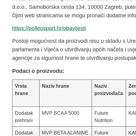
d.o.o., Samoborska cesta 134, 10000 Zagreb, putem
čijim web stranicama se mogu pronaći dodatne inf
https://polleosport.hr/obavijesti
Postoji mogućnost da proizvodi nisu u skladu s U
parlamenta i Vijeća o utvrđivanju općih načela i uv
agencije za sigurnost hrane te utvrđivanju postupa
Podaci o proizvodu:
Vrsta
Naziv hrane
Naziv
Ze
hrane
proizvođača
pod
Dodatak
MVP BCAA 5000
Future
KA
prehrani
Nutrition
Dodatak
MVP BETA ALANINE
Future
KA