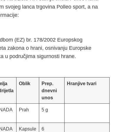
 svojeg lanca trgovina Polleo sport, a na
ormacije:
redbom (EZ) br. 178/2002 Europskog
jeta zakona o hrani, osnivanju Europske
ka u područjima sigurnosti hrane.
mlja
Oblik
Prep.
Hranjive tvari
rijetla
dnevni
unos
NADA
Prah
5 g
NADA
Kapsule
6