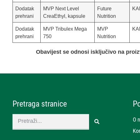
Dodatak
MVP Next Level
Future
KA
prehrani
CreaEthyl, kapsule
Nutrition
Dodatak
MVP Tribulex Mega
MVP
KA
prehrani
750
Nutrition
Obavijest se odnosi isključivo na pro
Pretraga stranice
P
O 
Ko