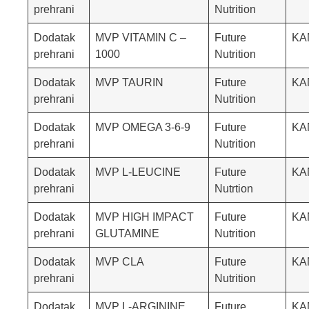
prehrani
Nutrition
Dodatak
MVP VITAMIN C –
Future
KA
prehrani
1000
Nutrition
Dodatak
MVP TAURIN
Future
KA
prehrani
Nutrition
Dodatak
MVP OMEGA 3-6-9
Future
KA
prehrani
Nutrition
Dodatak
MVP L-LEUCINE
Future
KA
prehrani
Nutrtion
Dodatak
MVP HIGH IMPACT
Future
KA
prehrani
GLUTAMINE
Nutrition
Dodatak
MVP CLA
Future
KA
prehrani
Nutrition
Dodatak
MVP L-ARGININE
Future
KA