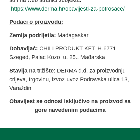
su i na web stranici subjekta:
https://www.derma.hr/obavijesti-za-potrosace/
Podaci o proizvodu:
Zemlja podrijetla:
Madagaskar
Dobavljač:
CHILI PRODUKT KFT. H-6771
Szeged, Palac Kozo u. 25., Mađarska
Stavlja na tržište
: DERMA d.d. za proizvodnju
crijeva, trgovinu, izvoz-uvoz Podravska ulica 13,
Varaždin
Obavijest se odnosi isključivo na proizvod sa
gore navedenim podacima