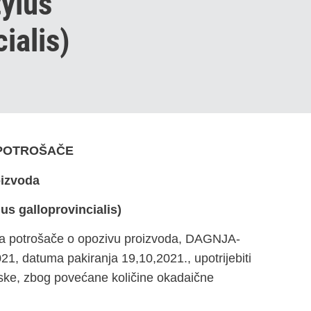
ylus
ialis)
 POTROŠAČE
oizvoda
s galloprovincialis)
va potrošače o opozivu proizvoda, DAGNJA-
, datuma pakiranja 19,10,2021., upotrijebiti
tske, zbog povećane količine okadaične