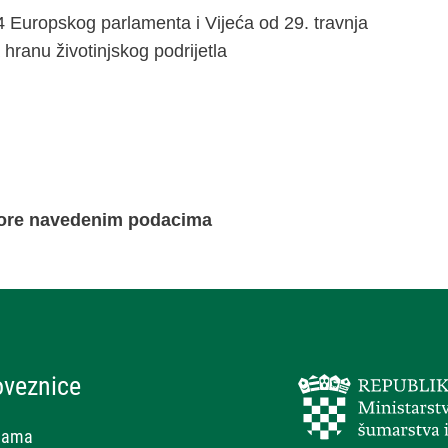
4 Europskog parlamenta i Vijeća od 29. travnja
 hranu životinjskog podrijetla
 gore navedenim podacima
oveznice
nama