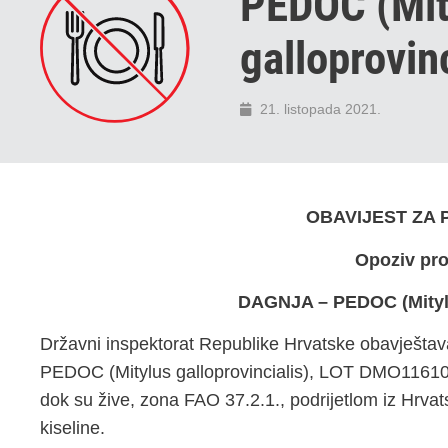
PEDOC (Mit
galloprovinc
21. listopada 2021.
OBAVIJEST ZA
Opoziv pr
DAGNJA – PEDOC (Mitylu
Državni inspektorat Republike Hrvatske obavješta
PEDOC (Mitylus galloprovincialis), LOT DMO1161021
dok su žive, zona FAO 37.2.1., podrijetlom iz Hrva
kiseline.