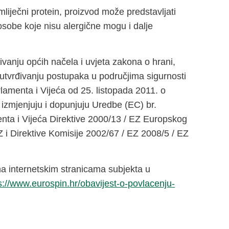
liječni protein, proizvod može predstavljati
a osobe koje nisu alergične mogu i dalje
vanju općih načela i uvjeta zakona o hrani,
utvrđivanju postupaka u područjima sigurnosti
amenta i Vijeća od 25. listopada 2011. o
 izmjenjuju i dopunjuju Uredbe (EC) br.
ta i Vijeća Direktive 2000/13 / EZ Europskog
Z i Direktive Komisije 2002/67 / EZ 2008/5 / EZ
 na internetskim stranicama subjekta u
s://www.eurospin.hr/obavijest-o-povlacenju-