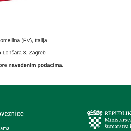
omellina (PV), Italija
a Lončara 3, Zagreb
 gore navedenim podacima.
oveznice
nama