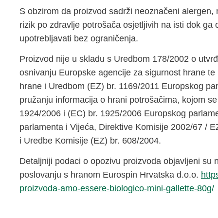
S obzirom da proizvod sadrži neoznačeni alergen, m
rizik po zdravlje potrošača osjetljivih na isti dok g
upotrebljavati bez ograničenja.
Proizvod nije u skladu s Uredbom 178/2002 o utvrđi
osnivanju Europske agencije za sigurnost hrane te 
hrane i Uredbom (EZ) br. 1169/2011 Europskog parl
pružanju informacija o hrani potrošačima, kojom se
1924/2006 i (EC) br. 1925/2006 Europskog parlamen
parlamenta i Vijeća, Direktive Komisije 2002/67 / E
i Uredbe Komisije (EZ) br. 608/2004.
Detaljniji podaci o opozivu proizvoda objavljeni su
poslovanju s hranom Eurospin Hrvatska d.o.o.
http
proizvoda-amo-essere-biologico-mini-gallette-80g/