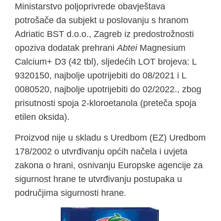
Ministarstvo poljoprivrede obavještava
potrošače da subjekt u poslovanju s hranom
Adriatic BST d.o.o., Zagreb iz predostrožnosti
opoziva dodatak prehrani
Abtei
Magnesium
Calcium+ D3 (42 tbl), sljedećih LOT brojeva: L
9320150, najbolje upotrijebiti do 08/2021 i L
0080520, najbolje upotrijebiti do 02/2022., zbog
prisutnosti spoja 2-kloroetanola (preteča spoja
etilen oksida).
Proizvod nije u skladu s Uredbom (EZ) Uredbom
178/2002 o utvrđivanju općih načela i uvjeta
zakona o hrani, osnivanju Europske agencije za
sigurnost hrane te utvrđivanju postupaka u
područjima sigurnosti hrane.