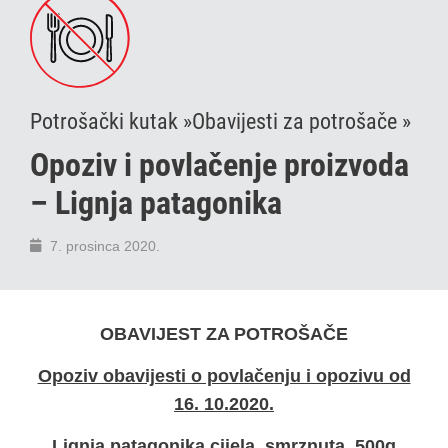
Potrošački kutak »
Obavijesti za potrošače »
Opoziv i povlačenje proizvoda
– Lignja patagonika
7. prosinca 2020.
OBAVIJEST ZA POTROŠAČE
Opoziv obavijesti o povlačenju i opozivu od
16. 10.2020.
Lignja patagonika
cijela, smrznuta,
500g