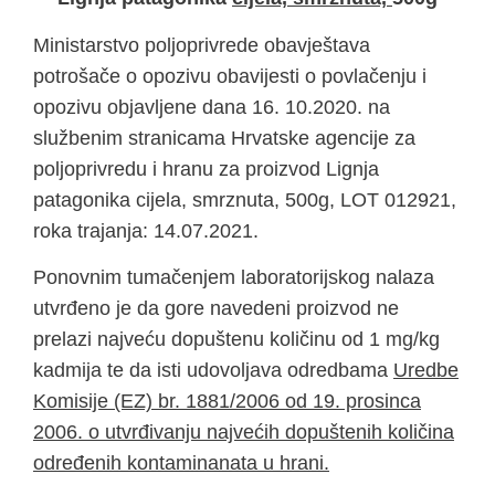
Ministarstvo poljoprivrede obavještava
potrošače o opozivu obavijesti o povlačenju i
opozivu objavljene dana 16. 10.2020. na
službenim stranicama Hrvatske agencije za
poljoprivredu i hranu za proizvod Lignja
patagonika cijela, smrznuta, 500g, LOT 012921,
roka trajanja: 14.07.2021.
Ponovnim tumačenjem laboratorijskog nalaza
utvrđeno je da gore navedeni proizvod ne
prelazi najveću dopuštenu količinu od 1 mg/kg
kadmija te da isti udovoljava odredbama
Uredbe
Komisije (EZ) br. 1881/2006 od 19. prosinca
2006. o utvrđivanju najvećih dopuštenih količina
određenih kontaminanata u hrani.