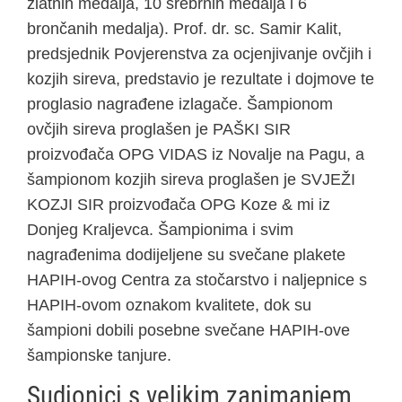
zlatnih medalja, 10 srebrnih medalja i 6
brončanih medalja). Prof. dr. sc. Samir Kalit,
predsjednik Povjerenstva za ocjenjivanje ovčjih i
kozjih sireva, predstavio je rezultate i dojmove te
proglasio nagrađene izlagače. Šampionom
ovčjih sireva proglašen je PAŠKI SIR
proizvođača OPG VIDAS iz Novalje na Pagu, a
šampionom kozjih sireva proglašen je SVJEŽI
KOZJI SIR proizvođača OPG Koze & mi iz
Donjeg Kraljevca. Šampionima i svim
nagrađenima dodijeljene su svečane plakete
HAPIH-ovog Centra za stočarstvo i naljepnice s
HAPIH-ovom oznakom kvalitete, dok su
šampioni dobili posebne svečane HAPIH-ove
šampionske tanjure.
Sudionici s velikim zanimanjem