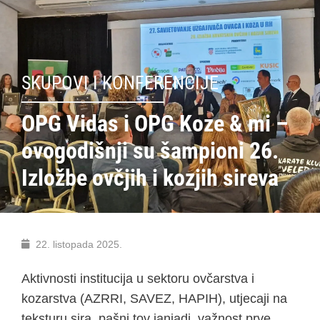
SKUPOVI I KONFERENCIJE
OPG Vidas i OPG Koze & mi –
ovogodišnji su šampioni 26.
Izložbe ovčjih i kozjih sireva
22. listopada 2025.
Aktivnosti institucija u sektoru ovčarstva i
kozarstva (AZRRI, SAVEZ, HAPIH), utjecaji na
teksturu sira, pašni tov janjadi, važnost prve