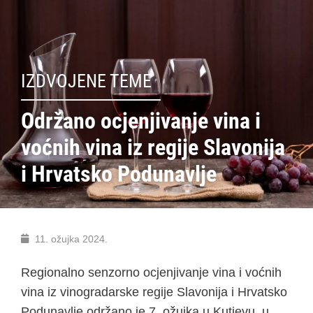
IZDVOJENE TEME
Održano ocjenjivanje vina i
voćnih vina iz regije Slavonija
i Hrvatsko Podunavlje
11. ožujka 2024.
Regionalno senzorno ocjenjivanje vina i voćnih
vina iz vinogradarske regije Slavonija i Hrvatsko
Podunavlje održano je 7. ožujka u Kutjevu, u