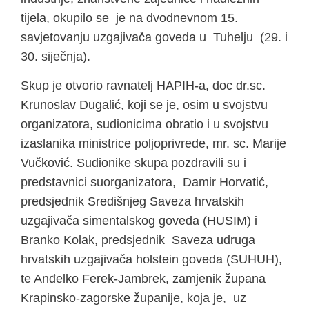
tijela, okupilo se je na dvodnevnom 15.
savjetovanju uzgajivača goveda u Tuhelju (29. i
30. siječnja).
Skup je otvorio ravnatelj HAPIH-a, doc dr.sc.
Krunoslav Dugalić, koji se je, osim u svojstvu
organizatora, sudionicima obratio i u svojstvu
izaslanika ministrice poljoprivrede, mr. sc. Marije
Vučković. Sudionike skupa pozdravili su i
predstavnici suorganizatora, Damir Horvatić,
predsjednik Središnjeg Saveza hrvatskih
uzgajivača simentalskog goveda (HUSIM) i
Branko Kolak, predsjednik Saveza udruga
hrvatskih uzgajivača holstein goveda (SUHUH),
te Anđelko Ferek-Jambrek, zamjenik župana
Krapinsko-zagorske županije, koja je, uz