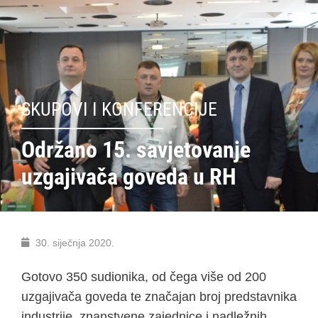
SKUPOVI I KONFERENCIJE
Održano 15. savjetovanje
uzgajivača goveda u RH
30. siječnja 2020.
Gotovo 350 sudionika, od čega više od 200
uzgajivača goveda te značajan broj predstavnika
industrije, znanstvene zajednice i nadležnih