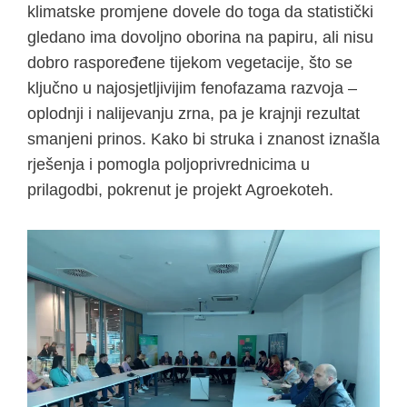
klimatske promjene dovele do toga da statistički
gledano ima dovoljno oborina na papiru, ali nisu
dobro raspoređene tijekom vegetacije, što se
ključno u najosjetljivijim fenofazama razvoja –
oplodnji i nalijevanju zrna, pa je krajnji rezultat
smanjeni prinos. Kako bi struka i znanost iznašla
rješenja i pomogla poljoprivrednicima u
prilagodbi, pokrenut je projekt Agroekoteh.