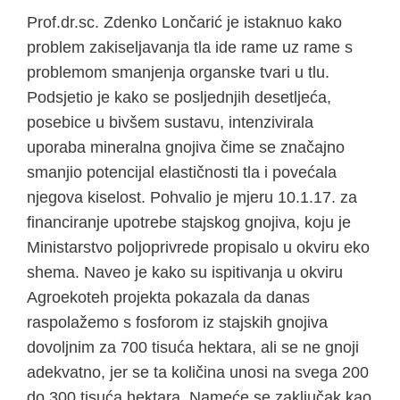
Prof.dr.sc. Zdenko Lončarić je istaknuo kako
problem zakiseljavanja tla ide rame uz rame s
problemom smanjenja organske tvari u tlu.
Podsjetio je kako se posljednjih desetljeća,
posebice u bivšem sustavu, intenzivirala
uporaba mineralna gnojiva čime se značajno
smanjio potencijal elastičnosti tla i povećala
njegova kiselost. Pohvalio je mjeru 10.1.17. za
financiranje upotrebe stajskog gnojiva, koju je
Ministarstvo poljoprivrede propisalo u okviru eko
shema. Naveo je kako su ispitivanja u okviru
Agroekoteh projekta pokazala da danas
raspolažemo s fosforom iz stajskih gnojiva
dovoljnim za 700 tisuća hektara, ali se ne gnoji
adekvatno, jer se ta količina unosi na svega 200
do 300 tisuća hektara. Nameće se zaključak kao