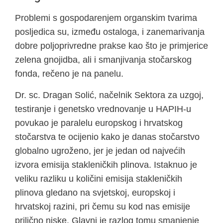
Problemi s gospodarenjem organskim tvarima
posljedica su, između ostaloga, i zanemarivanja
dobre poljoprivredne prakse kao što je primjerice
zelena gnojidba, ali i smanjivanja stočarskog
fonda, rečeno je na panelu.
Dr. sc. Dragan Solić, načelnik Sektora za uzgoj,
testiranje i genetsko vrednovanje u HAPIH-u
povukao je paralelu europskog i hrvatskog
stočarstva te ocijenio kako je danas stočarstvo
globalno ugroženo, jer je jedan od najvećih
izvora emisija stakleničkih plinova. Istaknuo je
veliku razliku u količini emisija stakleničkih
plinova gledano na svjetskoj, europskoj i
hrvatskoj razini, pri čemu su kod nas emisije
prilično niske. Glavni je razlog tomu smanjenje