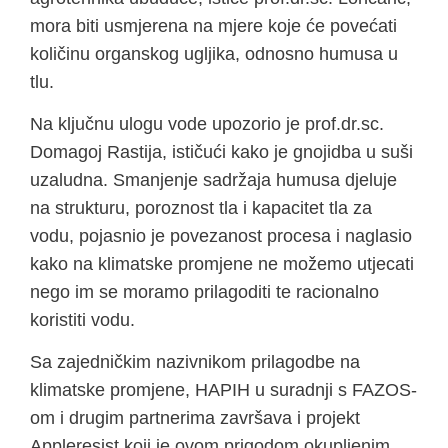
mora biti usmjerena na mjere koje će povećati
količinu organskog ugljika, odnosno humusa u
tlu.
Na ključnu ulogu vode upozorio je prof.dr.sc.
Domagoj Rastija, ističući kako je gnojidba u suši
uzaludna. Smanjenje sadržaja humusa djeluje
na strukturu, poroznost tla i kapacitet tla za
vodu, pojasnio je povezanost procesa i naglasio
kako na klimatske promjene ne možemo utjecati
nego im se moramo prilagoditi te racionalno
koristiti vodu.
Sa zajedničkim nazivnikom prilagodbe na
klimatske promjene, HAPIH u suradnji s FAZOS-
om i drugim partnerima završava i projekt
Appleresist koji je ovom prigodom okupljenim