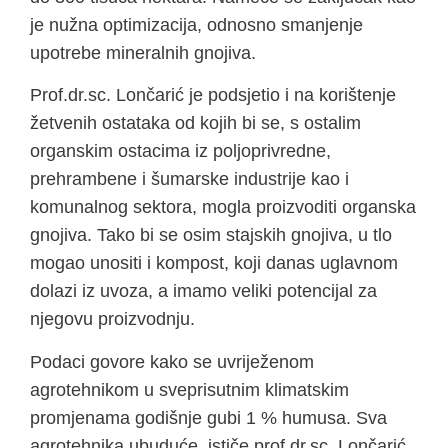
je nužna optimizacija, odnosno smanjenje
upotrebe mineralnih gnojiva.
Prof.dr.sc. Lončarić je podsjetio i na korištenje
žetvenih ostataka od kojih bi se, s ostalim
organskim ostacima iz poljoprivredne,
prehrambene i šumarske industrije kao i
komunalnog sektora, mogla proizvoditi organska
gnojiva. Tako bi se osim stajskih gnojiva, u tlo
mogao unositi i kompost, koji danas uglavnom
dolazi iz uvoza, a imamo veliki potencijal za
njegovu proizvodnju.
Podaci govore kako se uvriježenom
agrotehnikom u sveprisutnim klimatskim
promjenama godišnje gubi 1 % humusa. Sva
agrotehnika ubuduće, ističe prof.dr.sc. Lončarić,