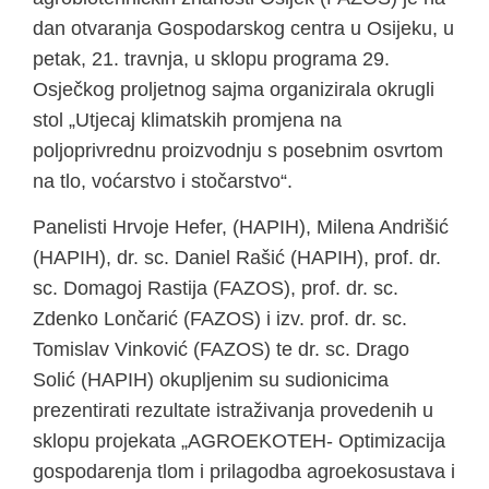
dan otvaranja Gospodarskog centra u Osijeku, u
petak, 21. travnja, u sklopu programa 29.
Osječkog proljetnog sajma organizirala okrugli
stol „Utjecaj klimatskih promjena na
poljoprivrednu proizvodnju s posebnim osvrtom
na tlo, voćarstvo i stočarstvo“.
Panelisti Hrvoje Hefer, (HAPIH), Milena Andrišić
(HAPIH), dr. sc. Daniel Rašić (HAPIH), prof. dr.
sc. Domagoj Rastija (FAZOS), prof. dr. sc.
Zdenko Lončarić (FAZOS) i izv. prof. dr. sc.
Tomislav Vinković (FAZOS) te dr. sc. Drago
Solić (HAPIH) okupljenim su sudionicima
prezentirati rezultate istraživanja provedenih u
sklopu projekata „AGROEKOTEH- Optimizacija
gospodarenja tlom i prilagodba agroekosustava i