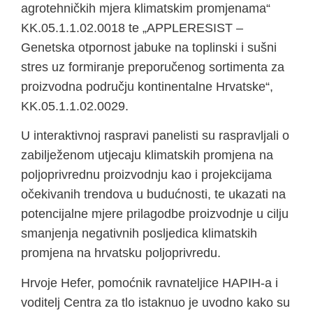
agrotehničkih mjera klimatskim promjenama“
KK.05.1.1.02.0018 te „APPLERESIST –
Genetska otpornost jabuke na toplinski i sušni
stres uz formiranje preporučenog sortimenta za
proizvodna području kontinentalne Hrvatske“,
KK.05.1.1.02.0029.
U interaktivnoj raspravi panelisti su raspravljali o
zabilježenom utjecaju klimatskih promjena na
poljoprivrednu proizvodnju kao i projekcijama
očekivanih trendova u budućnosti, te ukazati na
potencijalne mjere prilagodbe proizvodnje u cilju
smanjenja negativnih posljedica klimatskih
promjena na hrvatsku poljoprivredu.
Hrvoje Hefer, pomoćnik ravnateljice HAPIH-a i
voditelj Centra za tlo istaknuo je uvodno kako su