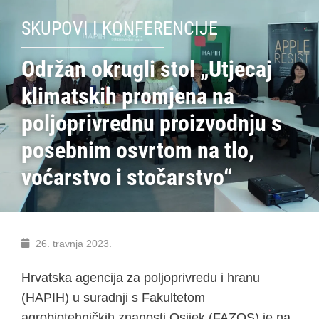
SKUPOVI I KONFERENCIJE
Održan okrugli stol „Utjecaj
klimatskih promjena na
poljoprivrednu proizvodnju s
posebnim osvrtom na tlo,
voćarstvo i stočarstvo“
26. travnja 2023.
Hrvatska agencija za poljoprivredu i hranu
(HAPIH) u suradnji s Fakultetom
agrobiotehničkih znanosti Osijek (FAZOS) je na