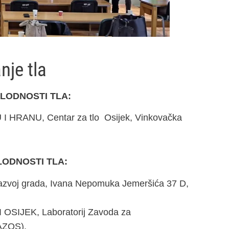
nje tla
PLODNOSTI TLA:
RANU, Centar za tlo Osijek, Vinkovačka
LODNOSTI TLA:
voj grada, Ivana Nepomuka Jemeršića 37 D,
IJEK, Laboratorij Zavoda za
FAZOS).