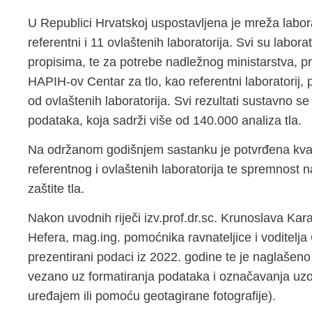
U Republici Hrvatskoj uspostavljena je mreža laborato
referentni i 11 ovlaštenih laboratorija. Svi su labor
propisima, te za potrebe nadležnog ministarstva, pr
HAPIH-ov Centar za tlo, kao referentni laboratorij,
od ovlaštenih laboratorija. Svi rezultati sustavno s
podataka, koja sadrži više od 140.000 analiza tla.
Na održanom godišnjem sastanku je potvrđena kval
referentnog i ovlaštenih laboratorija te spremnost
zaštite tla.
Nakon uvodnih riječi izv.prof.dr.sc. Krunoslava Kar
Hefera, mag.ing. pomoćnika ravnateljice i voditelja
prezentirani podaci iz 2022. godine te je naglašen
vezano uz formatiranja podataka i označavanja uz
uređajem ili pomoću geotagirane fotografije).