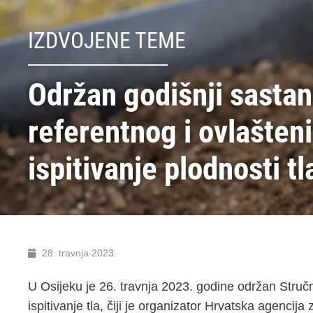
IZDVOJENE TEME
Održan godišnji sasta
referentnog i ovlašteni
ispitivanje plodnosti tl
28. travnja 2023.
U Osijeku je 26. travnja 2023. godine održan Stručn
ispitivanje tla, čiji je organizator Hrvatska agencij