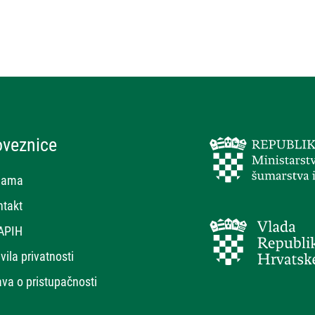
oveznice
nama
ntakt
APIH
vila privatnosti
ava o pristupačnosti