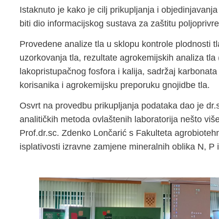
Istaknuto je kako je cilj prikupljanja i objedinjavanj
biti dio informacijskog sustava za zaštitu poljopriv
Provedene analize tla u sklopu kontrole plodnosti 
uzorkovanja tla, rezultate agrokemijskih analiza tl
lakopristupačnog fosfora i kalija, sadržaj karbonata i
korisanika i agrokemijsku preporuku gnojidbe tla.
Osvrt na provedbu prikupljanja podataka dao je dr.s
analitičkih metoda ovlaštenih laboratorija nešto više
Prof.dr.sc. Zdenko Lončarić s Fakulteta agrobiotehn
isplativosti izravne zamjene mineralnih oblika N, P 