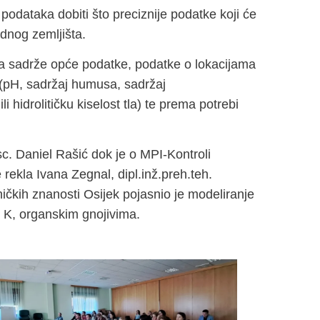
a podataka dobiti što preciznije podatke koji će
rednog zemljišta.
tla sadrže opće podatke, podatke o lokacijama
a (pH, sadržaj humusa, sadržaj
li hidrolitičku kiselost tla) te prema potrebi
c. Daniel Rašić dok je o MPI-Kontroli
 rekla Ivana Zegnal, dipl.inž.preh.teh.
ičkih znanosti Osijek pojasnio je modeliranje
i K, organskim gnojivima.