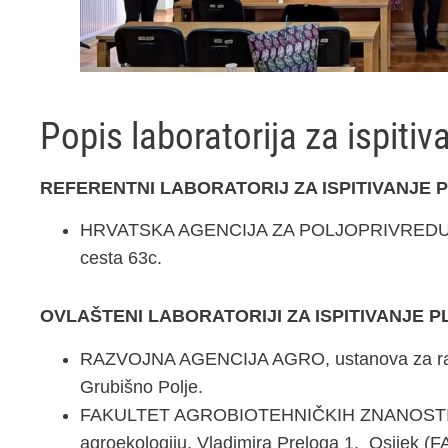
Popis laboratorija za ispitiva
REFERENTNI LABORATORIJ ZA ISPITIVANJE 
HRVATSKA AGENCIJA ZA POLJOPRIVREDU I H
cesta 63c.
OVLAŠTENI LABORATORIJI ZA ISPITIVANJE P
RAZVOJNA AGENCIJA AGRO, ustanova za raz
Grubišno Polje.
FAKULTET AGROBIOTEHNIČKIH ZNANOSTI OS
agroekologiju, Vladimira Preloga 1. Osijek (