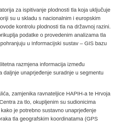
rija za ispitivanje plodnosti tla koja uključuje
atoriji su u skladu s nacionalnim i europskim
ovode kontrolu plodnosti tla na državnoj razini.
 prikuplja podatke o provedenim analizama tla
e pohranjuju u Informacijski sustav – GIS bazu
itetna razmjena informacija između
 na daljnje unaprjeđenje suradnje u segmentu
alića, zamjenika ravnateljice HAPIH-a te Hrvoja
 Centra za tlo, okupljenim su sudionicima
o kako je potrebno sustavno unaprjeđenje
oraka tla geografskim koordinatama (GPS