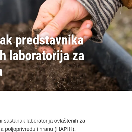
nak predstavnika
h laboratorija za
a
i sastanak laboratorija ovlaštenih za
a za poljoprivredu i hranu (HAPIH).