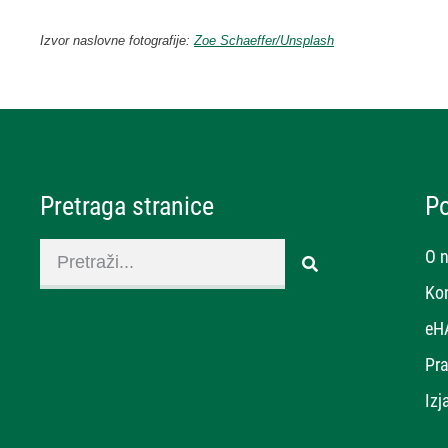
Izvor naslovne fotografije:
Zoe Schaeffer/Unsplash
Pretraga stranice
P
O 
Ko
eH
Pra
Izj