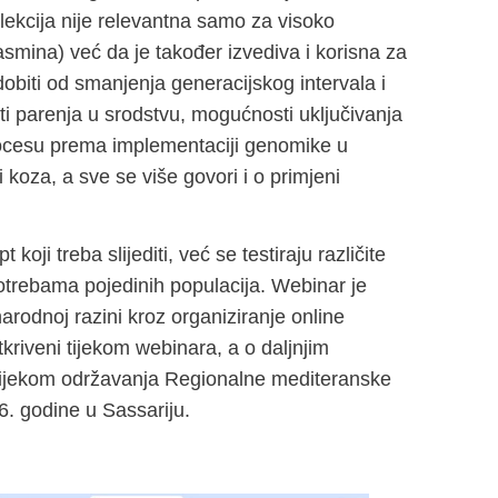
ekcija nije relevantna samo za visoko
mina) već da je također izvediva i korisna za
biti od smanjenja generacijskog intervala i
 parenja u srodstvu, mogućnosti uključivanja
procesu prema implementaciji genomike u
koza, a sve se više govori i o primjeni
 koji treba slijediti, već se testiraju različite
trebama pojedinih populacija. Webinar je
odnoj razini kroz organiziranje online
tkriveni tijekom webinara, a o daljnjim
 tijekom održavanja Regionalne mediteranske
6. godine u Sassariju.