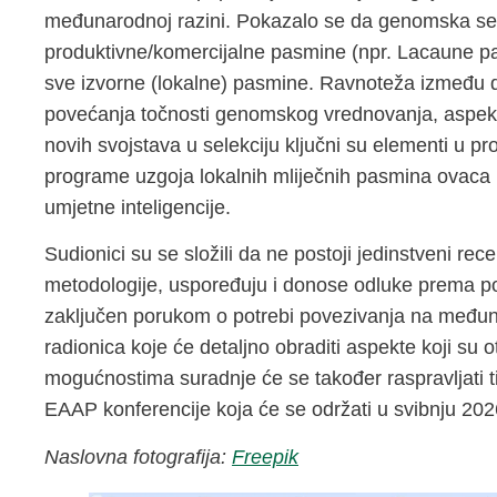
međunarodnoj razini. Pokazalo se da genomska sel
produktivne/komercijalne pasmine (npr. Lacaune pas
sve izvorne (lokalne) pasmine. Ravnoteža između do
povećanja točnosti genomskog vrednovanja, aspekti
novih svojstava u selekciju ključni su elementi u 
programe uzgoja lokalnih mliječnih pasmina ovaca i 
umjetne inteligencije.
Sudionici su se složili da ne postoji jedinstveni recept
metodologije, uspoređuju i donose odluke prema po
zaključen porukom o potrebi povezivanja na međunar
radionica koje će detaljno obraditi aspekte koji su o
mogućnostima suradnje će se također raspravljati
EAAP konferencije koja će se održati u svibnju 202
Naslovna fotografija:
Freepik