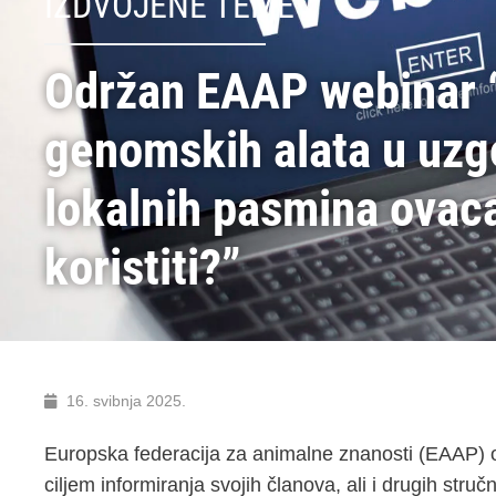
IZDVOJENE TEME
Održan EAAP webinar 
genomskih alata u uz
lokalnih pasmina ovaca
koristiti?”
16. svibnja 2025.
Europska federacija za animalne znanosti (EAAP) o
ciljem informiranja svojih članova, ali i drugih str