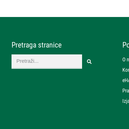
Pretraga stranice
P
O 
Ko
eH
Pra
Izj