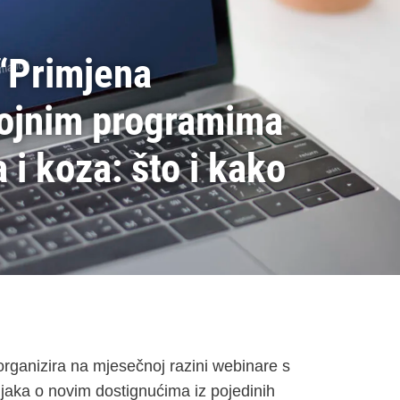
“Primjena
gojnim programima
 i koza: što i kako
rganizira na mjesečnoj razini webinare s
učnjaka o novim dostignućima iz pojedinih