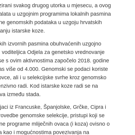
zirani svakog drugog utorka u mjesecu, a ovog
 alata u uzgojnim programima lokalnih pasmina
mjene genomskih podataka u uzgoju hrvatskih
anju istarske koze.
skih izvornih pasmina obuhvaćenih uzgojno
, voditeljica Odjela za genetsko vrednovanje
se s ovim aktivnostima započelo 2018. godine
nas više od 4.000. Genomski se podaci koriste
ovce, ali i u selekcijske svrhe kroz genomsko
enzivno radi. Kod istarske koze radi se na
eva između stada.
jaci iz Francuske, Španjolske, Grčke, Cipra i
ovedbe genomske selekcije, pristupi koji se
ne programe mliječnih ovaca (i koza) ovisno o
čima kao i mogućnostima povezivanja na