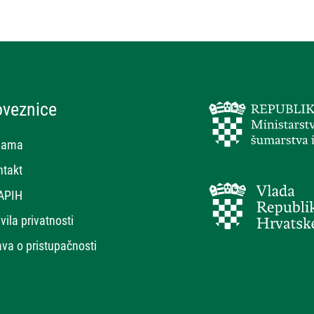
oveznice
nama
ntakt
APIH
vila privatnosti
ava o pristupačnosti