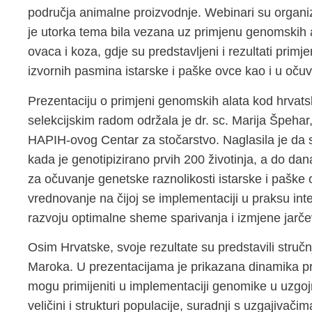
područja animalne proizvodnje. Webinari su organi
je utorka tema bila vezana uz primjenu genomskih
ovaca i koza, gdje su predstavljeni i rezultati pri
izvornih pasmina istarske i paške ovce kao i u očuv
Prezentaciju o primjeni genomskih alata kod hrvat
selekcijskim radom održala je dr. sc. Marija Špehar
HAPIH-ovog Centar za stočarstvo. Naglasila je da 
kada je genotipizirano prvih 200 životinja, a do da
za očuvanje genetske raznolikosti istarske i paške 
vrednovanje na čijoj se implementaciji u praksu int
razvoju optimalne sheme sparivanja i izmjene jarč
Osim Hrvatske, svoje rezultate su predstavili stručn
Maroka. U prezentacijama je prikazana dinamika pr
mogu primijeniti u implementaciji genomike u uzgoj
veličini i strukturi populacije, suradnji s uzgajiva