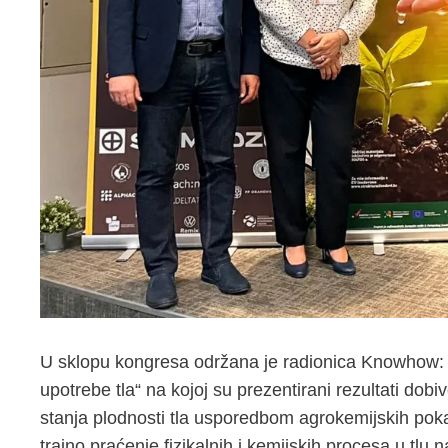
U sklopu kongresa održana je radionica Knowhow: „
upotrebe tla“ na kojoj su prezentirani rezultati dob
stanja plodnosti tla usporedbom agrokemijskih poka
trajno praćenje fizikalnih i kemijskih procesa u tl