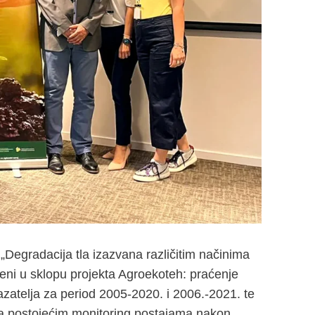
Degradacija tla izazvana različitim načinima
iveni u sklopu projekta Agroekoteh: praćenje
zatelja za period 2005-2020. i 2006.-2021. te
u na postojećim monitoring postajama nakon