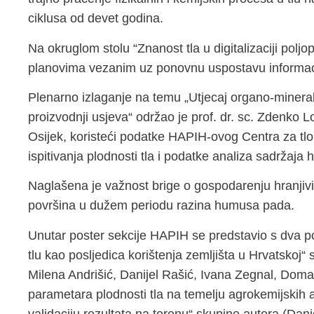
ciklusa od devet godina.
Na okruglom stolu “Znanost tla u digitalizaciji poljop
planovima vezanim uz ponovnu uspostavu informaci
Plenarno izlaganje na temu „Utjecaj organo-mineral
proizvodnji usjeva“ održao je prof. dr. sc. Zdenko L
Osijek, koristeći podatke HAPIH-ovog Centra za tlo, 
ispitivanja plodnosti tla i podatke analiza sadržaja
Naglašena je važnost brige o gospodarenju hranjivi
površina u dužem periodu razina humusa pada.
Unutar poster sekcije HAPIH se predstavio s dva p
tlu kao posljedica korištenja zemljišta u Hrvatskoj
Milena Andrišić, Danijel Rašić, Ivana Zegnal, Doma
parametara plodnosti tla na temelju agrokemijskih a
validaciju rezultata na terenu“ skupine autora (Dani