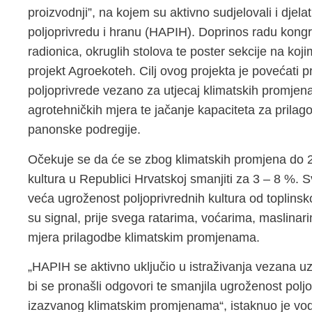
proizvodnji”, na kojem su aktivno sudjelovali i djela
poljoprivredu i hranu (HAPIH). Doprinos radu kongr
radionica, okruglih stolova te poster sekcije na koj
projekt Agroekoteh. Cilj ovog projekta je povećati pri
poljoprivrede vezano za utjecaj klimatskih promjena 
agrotehničkih mjera te jačanje kapaciteta za prila
panonske podregije.
Očekuje se da će se zbog klimatskih promjena do 20
kultura u Republici Hrvatskoj smanjiti za 3 – 8 %. S
veća ugroženost poljoprivrednih kultura od toplinsk
su signal, prije svega ratarima, voćarima, maslina
mjera prilagodbe klimatskim promjenama.
„HAPIH se aktivno uključio u istraživanja vezana uz
bi se pronašli odgovori te smanjila ugroženost poljo
izazvanog klimatskim promjenama“, istaknuo je vodi