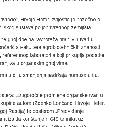
rivrede”​, Hrvoje Hefer izvijestio je nazočne o
jskog sustava poljoprivrednog zemljišta.
ne gnojidbe na ravnoteža hranjivih tvari u
ončarić s Fakulteta agrobiotehničkih znanosti
referentnog laboratorija koji prikuplja podatke
 hranjiva u organskim gnojivima.
ma u cilju smanjenja sadržaja humusa u tlu,
ostera: „Dugoročne promjene organske tvari u
“ skupine autora (Zdenko Lončarić, Hrvoje Hefer,
goj Rastija) te posterom „Predviđanje
naliza tla korištenjem GIS tehnika uz
el Rašić, Hrvoje Hefer, Milena Andrišić,