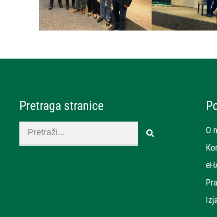
Pretraga stranice
P
O 
Ko
eH
Pra
Izj