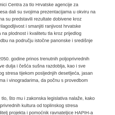
tnici Centra za tlo Hrvatske agencije za
esa dali su svojima prezentacijama u okviru na
ima su predstavili rezultate dobivene kroz
lagodljivost i smanjiti ranjivost hrvatske
na plodnost i kvalitetu tla kroz prijedlog
godbu na području istočne panonske i središnje
50. godine prinos trenutnih poljoprivrednih
ve dulja i češća sušna razdoblja, kao i sve
og stresa tijekom posljednjih desetljeća, jasan
rima i vinogradarima, da počnu s provedbom
 tlo, što mu i zakonska legislativa nalaže, kako
privrednih kultura od toplinskog stresa
telj projekta i pomoćnik ravnateljice HAPIH-a