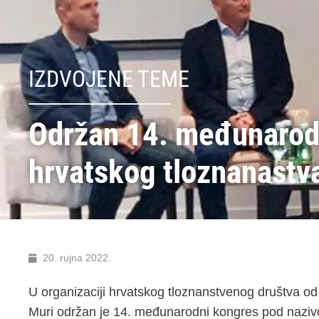
IZDVOJENE TEME
Održan 14. međunarod
hrvatskog tloznanastv
20. rujna 2022.
U organizaciji hrvatskog tloznanstvenog društva od
Muri održan je 14. međunarodni kongres pod nazivom