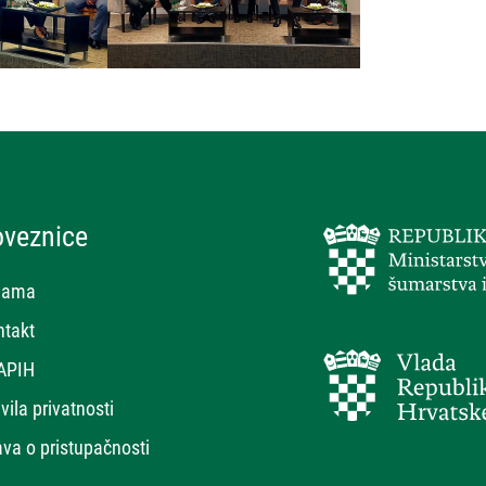
oveznice
nama
ntakt
APIH
vila privatnosti
ava o pristupačnosti