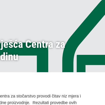
vješća Centra za
odinu
ntra za stočarstvo provodi čitav niz mjera i
vredne proizvodnje. Rezultati provedbe ovih