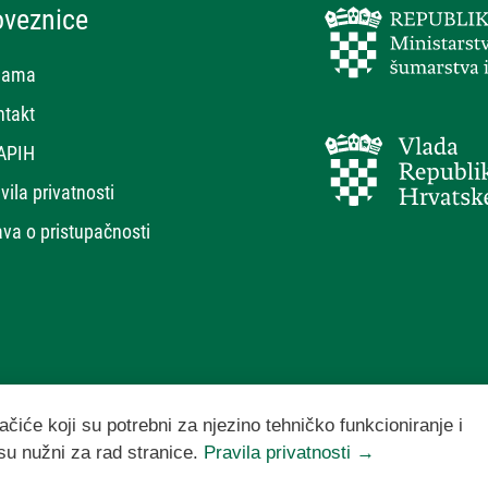
oveznice
nama
ntakt
APIH
vila privatnosti
ava o pristupačnosti
ačiće koji su potrebni za njezino tehničko funkcioniranje i
 su nužni za rad stranice.
Pravila privatnosti →