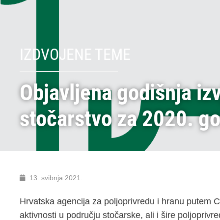
IZDVOJENE TEME
Objavljena godišnja iz
stočarstvo za 2020. g
13. svibnja 2021.
Hrvatska agencija za poljoprivredu i hranu putem Ce
aktivnosti u području stočarske, ali i šire poljopri