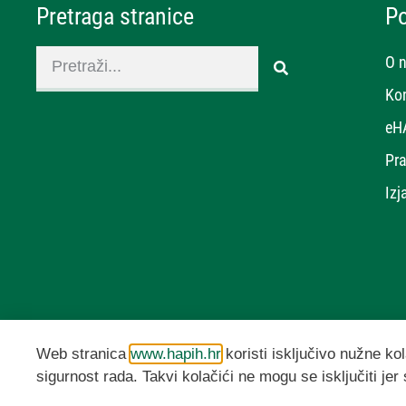
Pretraga stranice
P
O 
Ko
eH
Pra
Izj
Web stranica
www.hapih.hr
koristi isključivo nužne kol
sigurnost rada. Takvi kolačići ne mogu se isključiti jer