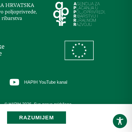
HAPIH YouTube kanal
© HAPIH 2026. Sva prava pridržana
RAZUMIJEM