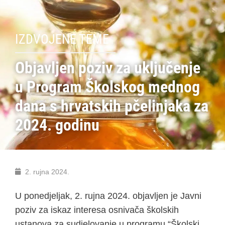
IZDVOJENE TEME
Objavljen poziv za uključenje
u Program Školskog mednog
dana s hrvatskih pčelinjaka za
2024. godinu
2. rujna 2024.
U ponedjeljak, 2. rujna 2024. objavljen je Javni
poziv za iskaz interesa osnivača školskih
ustanova za sudjelovanje u programu “Školski