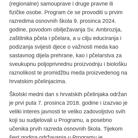
(regionalne) samouprave i druge pravne ili
fizičke osobe. Program će se provoditi u prvim
razredima osnovnih škola 9. prosinca 2024.
godine, povodom obilježavanja Sv. Ambrozija,
zaštitnika pčela i pčelara, a u cilju educiranja i
podizanja svijesti djece o važnosti meda kao
sastavnog dijela prehrane, kao i pčelarstva za
sveukupnu poljoprivrednu proizvodnju i biološku
raznolikost te promidžbu meda proizvedenog na
hrvatskim pčelinjacima.
Školski medni dan s hrvatskih pčelinjaka održan
je prvi puta 7. prosinca 2018. godine i izazvao je
veliki interes javnosti te veliko zadovoljstvo svih
koji su sudjelovali u Programu, a posebno
učenika prvih razreda osnovnih škola. Tijekom
šest godina održavanja u Programu je