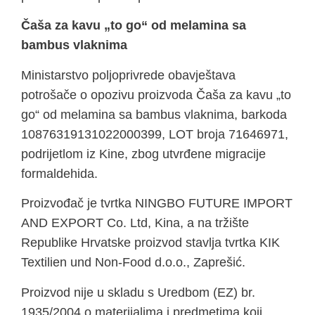
Čaša za kavu „to go“ od melamina sa
bambus vlaknima
Ministarstvo poljoprivrede obavještava
potrošače o opozivu proizvoda Čaša za kavu „to
go“ od melamina sa bambus vlaknima, barkoda
10876319131022000399, LOT broja 71646971,
podrijetlom iz Kine, zbog utvrđene migracije
formaldehida.
Proizvođač je tvrtka NINGBO FUTURE IMPORT
AND EXPORT Co. Ltd, Kina, a na tržište
Republike Hrvatske proizvod stavlja tvrtka KIK
Textilien und Non-Food d.o.o., Zaprešić.
Proizvod nije u skladu s Uredbom (EZ) br.
1935/2004 o materijalima i predmetima koji