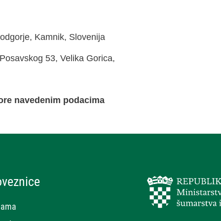
odgorje, Kamnik, Slovenija
 Posavskog 53, Velika Gorica,
 gore navedenim podacima
oveznice
nama