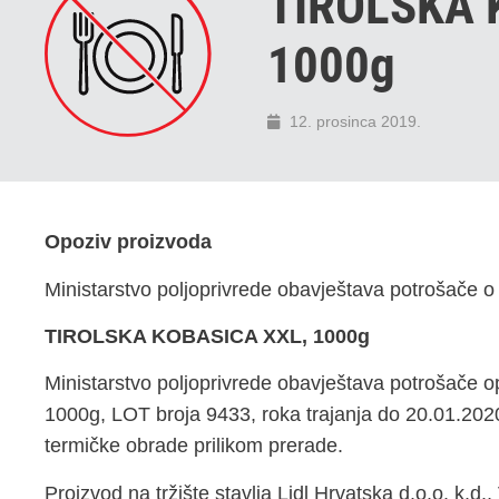
TIROLSKA 
1000g
12. prosinca 2019.
Opoziv proizvoda
Ministarstvo poljoprivrede obavještava potrošače o
TIROLSKA KOBASICA XXL, 1000g
Ministarstvo poljoprivrede obavještava potrošač
1000g, LOT broja 9433, roka trajanja do 20.01.2020
termičke obrade prilikom prerade.
Proizvod na tržište stavlja Lidl Hrvatska d.o.o. k.d.,