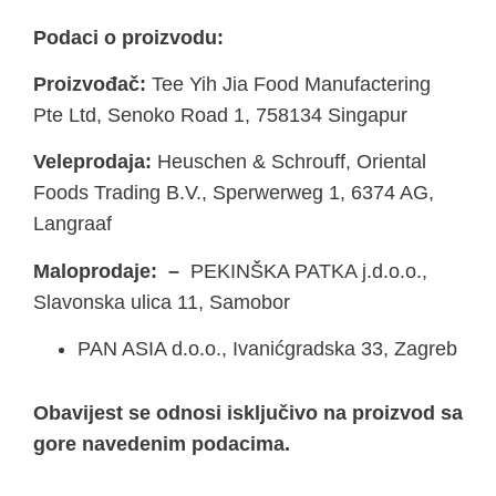
Podaci o proizvodu:
Proizvođač:
Tee Yih Jia Food Manufactering
Pte Ltd, Senoko Road 1, 758134 Singapur
Veleprodaja:
Heuschen & Schrouff, Oriental
Foods Trading B.V., Sperwerweg 1, 6374 AG,
Langraaf
Maloprodaje: –
PEKINŠKA PATKA j.d.o.o.,
Slavonska ulica 11, Samobor
PAN ASIA d.o.o., Ivanićgradska 33, Zagreb
Obavijest se odnosi isključivo na proizvod sa
gore navedenim podacima.