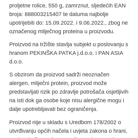
proljetne rolice, 550 g, zamrznut, sljedećih EAN
broja: 888003215407 te datuma najbolje
upotrijebiti do: 15.09.2022. i 9.06.2022., zbog ne
označenog mliječnog proteina u proizvodu.
Proizvod na tržište stavlja subjekt u poslovanju s
hranom PEKINŠKA PATKA j.d.o.o. i PAN ASIA
d.o.o.
S obzirom da proizvod sadrži neoznačen
alergen, mliječni protein, proizvod može
predstavljati rizik po zdravlje potrošača osjetljivih
na isti dok ga osobe koje nisu alergične mogu i
dalje upotrebljavati bez ograničenja.
Proizvod nije u skladu s Uredbom 178/2002 o
utvrđivanju općih načela i uvjeta zakona o hrani,