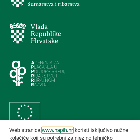
Web stranica
www.hapih.hr
koristi isključivo nužne
kolačiće koji su potrebni za njezino tehničko