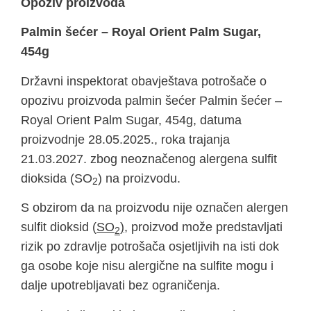
Opoziv proizvoda
Palmin šećer – Royal Orient Palm Sugar,
454g
Državni inspektorat obavještava potrošače o
opozivu proizvoda palmin šećer Palmin šećer –
Royal Orient Palm Sugar, 454g, datuma
proizvodnje 28.05.2025., roka trajanja
21.03.2027. zbog neoznačenog alergena sulfit
dioksida (SO
) na proizvodu.
2
S obzirom da na proizvodu nije označen alergen
sulfit dioksid (
SO
)
, proizvod može predstavljati
2
rizik po zdravlje potrošača osjetljivih na isti dok
ga osobe koje nisu alergične na sulfite mogu i
dalje upotrebljavati bez ograničenja.