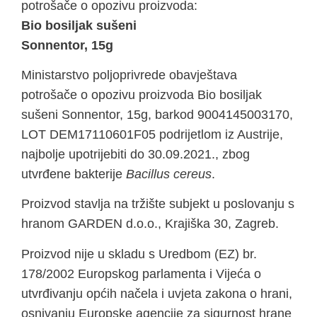
potrošače o opozivu proizvoda:
Bio bosiljak sušeni
Sonnentor, 15g
Ministarstvo poljoprivrede obavještava
potrošače o opozivu proizvoda Bio bosiljak
sušeni Sonnentor, 15g, barkod 9004145003170,
LOT DEM17110601F05 podrijetlom iz Austrije,
najbolje upotrijebiti do 30.09.2021., zbog
utvrđene bakterije
Bacillus cereus
.
Proizvod stavlja na tržište subjekt u poslovanju s
hranom GARDEN d.o.o., Krajiška 30, Zagreb.
Proizvod nije u skladu s Uredbom (EZ) br.
178/2002 Europskog parlamenta i Vijeća o
utvrđivanju općih načela i uvjeta zakona o hrani,
osnivanju Europske agencije za sigurnost hrane