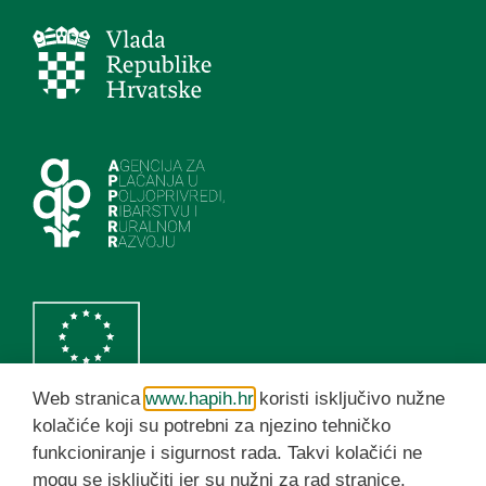
Web stranica
www.hapih.hr
koristi isključivo nužne
kolačiće koji su potrebni za njezino tehničko
funkcioniranje i sigurnost rada. Takvi kolačići ne
HAPIH YouTube kanal
mogu se isključiti jer su nužni za rad stranice.