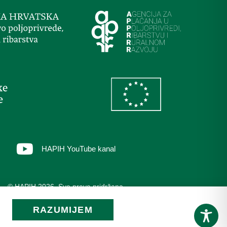
HAPIH YouTube kanal
© HAPIH 2026. Sva prava pridržana
RAZUMIJEM