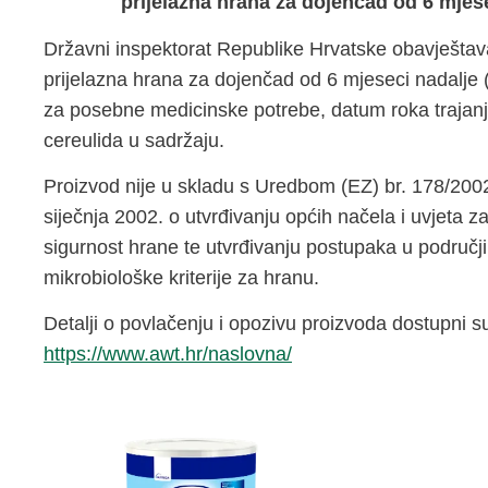
prijelazna hrana za dojenčad od 6 mjese
Državni inspektorat Republike Hrvatske obavještav
prijelazna hrana za dojenčad od 6 mjeseci nadalje
za posebne medicinske potrebe, datum roka trajanj
cereulida u sadržaju.
Proizvod nije u skladu s Uredbom (EZ) br. 178/200
siječnja 2002. o utvrđivanju općih načela i uvjeta 
sigurnost hrane te utvrđivanju postupaka u područj
mikrobiološke kriterije za hranu.
Detalji o povlačenju i opozivu proizvoda dostupni su
https://www.awt.hr/naslovna/