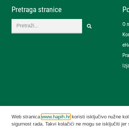
Pretraga stranice
P
O 
Ko
eH
Pra
Izj
Web stranica
www.hapih.hr
koristi isključivo nužne kol
sigurnost rada. Takvi kolačići ne mogu se isključiti jer