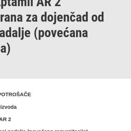
Aptamil AR 2
hrana za dojenčad od
adalje (povećana
ja)
 POTROŠAČE
oizvoda
 AR 2