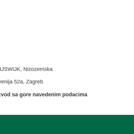
 RIJSWIJK, Nizozemska
venija 52a, Zagreb
oizvod sa gore navedenim podacima