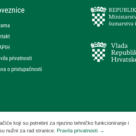
oveznice
nama
ntakt
APIH
vila privatnosti
ava o pristupačnosti
ačiće koji su potrebni za njezino tehničko funkcioniranje i
 su nužni za rad stranice.
Pravila privatnosti →