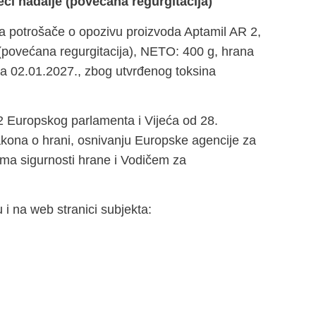
ci nadalje (povećana regurgitacija)
a potrošače o opozivu proizvoda Aptamil AR 2,
 (povećana regurgitacija), NETO: 400 g, hrana
a 02.01.2027., zbog utvrđenog toksina
2 Europskog parlamenta i Vijeća od 28.
zakona o hrani, osnivanju Europske agencije za
ima sigurnosti hrane i Vodičem za
 i na web stranici subjekta: