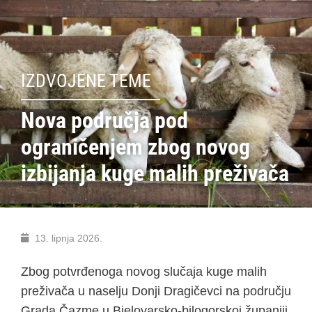
IZDVOJENE TEME
Nova područja pod
ograničenjem zbog novog
izbijanja kuge malih preživača
13. lipnja 2026.
Zbog potvrđenoga novog slučaja kuge malih
preživača u naselju Donji Dragičevci na području
Grada Čazme u Bjelovarsko-bilogorskoj županiji,