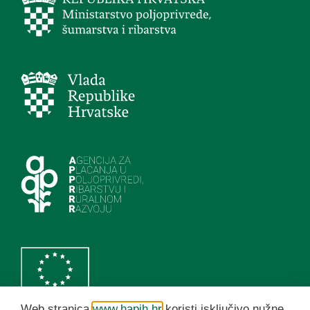
Web stranica
www.hapih.hr
koristi isključivo nužne