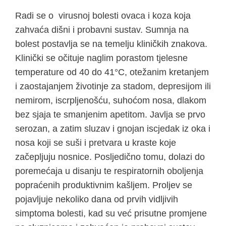
Radi se o virusnoj bolesti ovaca i koza koja
zahvaća dišni i probavni sustav. Sumnja na
bolest postavlja se na temelju kliničkih znakova.
Klinički se očituje naglim porastom tjelesne
temperature od 40 do 41°C, otežanim kretanjem
i zaostajanjem životinje za stadom, depresijom ili
nemirom, iscrpljenošću, suhoćom nosa, dlakom
bez sjaja te smanjenim apetitom. Javlja se prvo
serozan, a zatim sluzav i gnojan iscjedak iz oka i
nosa koji se suši i pretvara u kraste koje
začepljuju nosnice. Posljedično tomu, dolazi do
poremećaja u disanju te respiratornih oboljenja
popraćenih produktivnim kašljem. Proljev se
pojavljuje nekoliko dana od prvih vidljivih
simptoma bolesti, kad su već prisutne promjene