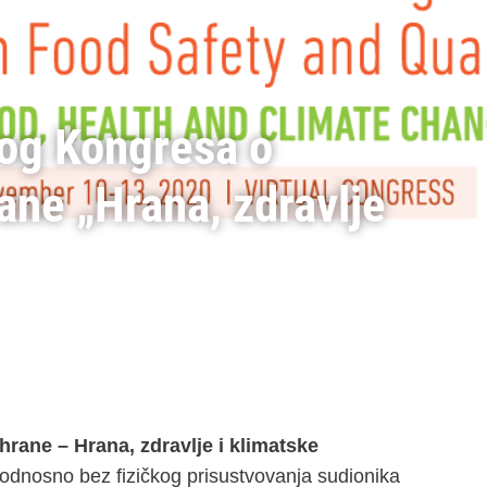
og Kongresa o
rane „Hrana, zdravlje
hrane – Hrana, zdravlje i klimatske
odnosno bez fizičkog prisustvovanja sudionika