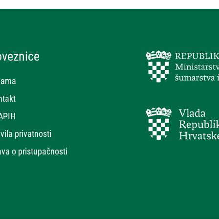
oveznice
nama
ntakt
APIH
vila privatnosti
ava o pristupačnosti