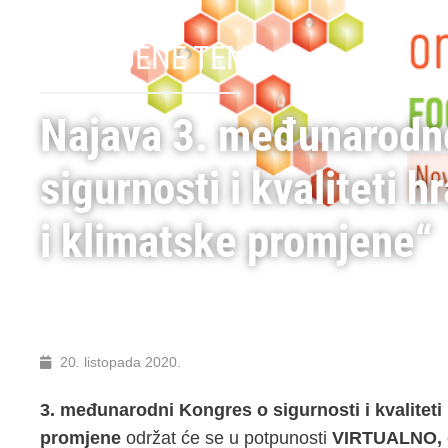
IZDVOJENE TEME
Najava 3. međunarodn
sigurnosti i kvaliteti h
i klimatske promjene“
20. listopada 2020.
3. međunarodni Kongres o sigurnosti i kvaliteti 
promjene
održat će se u potpunosti
VIRTUALNO,