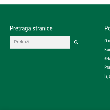
Pretraga stranice
P
O 
Ko
eH
Pra
Izj