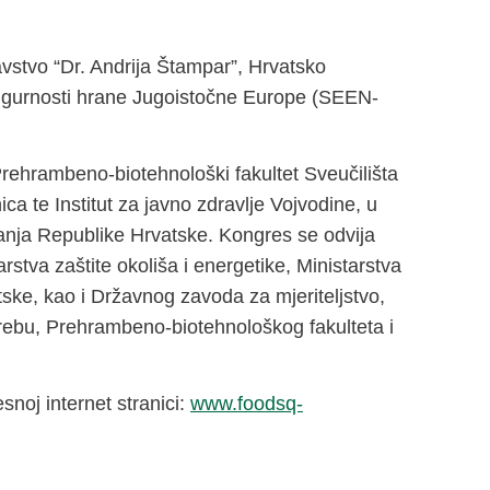
vstvo “Dr. Andrija Štampar”, Hrvatsko
i sigurnosti hrane Jugoistočne Europe (SEEN-
rehrambeno-biotehnološki fakultet Sveučilišta
ica te Institut za javno zdravlje Vojvodine, u
vanja Republike Hrvatske. Kongres se odvija
rstva zaštite okoliša i energetike, Ministarstva
tske, kao i Državnog zavoda za mjeriteljstvo,
grebu, Prehrambeno-biotehnološkog fakulteta i
noj internet stranici:
www.foodsq-