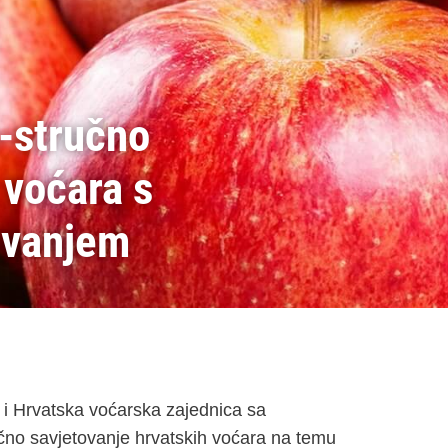
-stručno
 voćara s
ovanjem
 i Hrvatska voćarska zajednica sa
učno savjetovanje hrvatskih voćara na temu