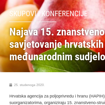
SKUPOVI I KONFERENCIJE
Najava 15. znanstveno
savjetovanje hrvatskih
međunarodnim sudjel
25. studenoga 2020.
Hrvatska agencija za poljoprivredu i hranu (HAPIH)
suorganizatorima, organiziraju 15. znanstveno-str