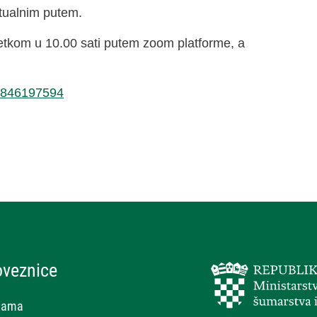
rtualnim putem.
etkom u 10.00 sati putem zoom platforme, a
81846197594
oveznice
nama