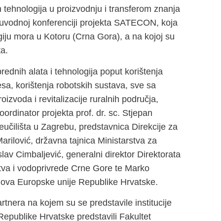
 tehnologija u proizvodnju i transferom znanja
 uvodnoj konferenciji projekta SATECON, koja
giju mora u Kotoru (Crna Gora), a na kojoj su
ta.
dnih alata i tehnologija poput korištenja
sa, korištenja robotskih sustava, sve sa
zvoda i revitalizacije ruralnih područja,
oordinator projekta prof. dr. sc. Stjepan
učilišta u Zagrebu, predstavnica Direkcije za
rilović, državna tajnica Ministarstva za
av Cimbaljević, generalni direktor Direktorata
stva i vodoprivrede Crne Gore te Marko
ndova Europske unije Republike Hrvatske.
rtnera na kojem su se predstavile institucije
Republike Hrvatske predstavili Fakultet