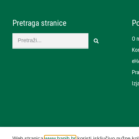
Pretraga stranice
P
O 
Ko
eH
Pra
Izj
Web stranica
www.hapih.hr
koristi isključivo nužne kol