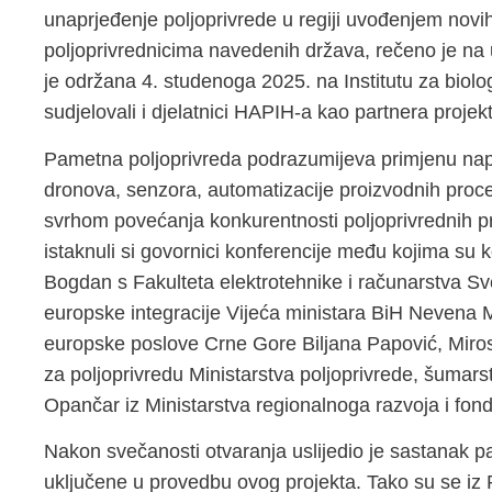
unaprjeđenje poljoprivrede u regiji uvođenjem novih
poljoprivrednicima navedenih država, rečeno je na
je održana 4. studenoga 2025. na Institutu za biolo
sudjelovali i djelatnici HAPIH-a kao partnera projek
Pametna poljoprivreda podrazumijeva primjenu napre
dronova, senzora, automatizacije proizvodnih proce
svrhom povećanja konkurentnosti poljoprivrednih proi
istaknuli si govornici konferencije među kojima su k
Bogdan s Fakulteta elektrotehnike i računarstva Sve
europske integracije Vijeća ministara BiH Nevena Ma
europske poslove Crne Gore Biljana Papović, Mirosl
za poljoprivredu Ministarstva poljoprivrede, šumar
Opančar iz Ministarstva regionalnoga razvoja i fo
Nakon svečanosti otvaranja uslijedio je sastanak pa
uključene u provedbu ovog projekta. Tako su se iz 