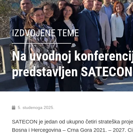
IZDVOJENE TEME
Na uvodnoj konferencij
predstavljen SATECON 
5. studenoga 2025.
SATECON je jedan od ukupno četiri strateška proje
Bosna i Hercegovina – Crna Gora 2021. – 2027. Cilj 