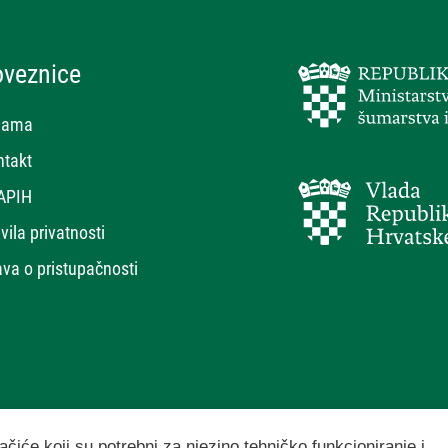
oveznice
nama
ntakt
APIH
vila privatnosti
ava o pristupačnosti
ačiće koji su potrebni za njezino tehničko funkcioniranje i