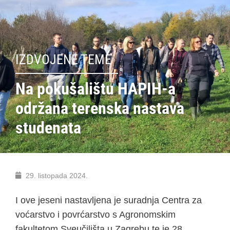
IZDVOJENE TEME
Na pokušalištu HAPIH-a
održana terenska nastava
studenata
29. listopada 2024.
I ove jeseni nastavljena je suradnja Centra za
voćarstvo i povrćarstvo s Agronomskim
fakultetom Sveučilišta u Zagrebu te je 28.