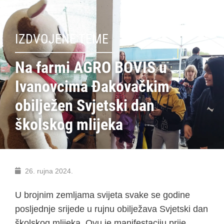
IZDVOJENE TEME
Na farmi AGRO BOVIS u
Ivanovcima Đakovačkim
obilježen Svjetski dan
školskog mlijeka
26. rujna 2024.
U brojnim zemljama svijeta svake se godine
posljednje srijede u rujnu obilježava Svjetski dan
školskog mlijeka. Ovu je manifestaciju prije