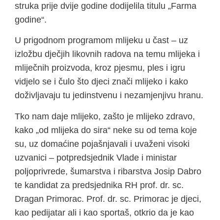
struka prije dvije godine dodijelila titulu „Farma
godine“.
U prigodnom programom mlijeku u čast – uz
izložbu dječjih likovnih radova na temu mlijeka i
mliječnih proizvoda, kroz pjesmu, ples i igru
vidjelo se i čulo što djeci znači mlijeko i kako
doživljavaju tu jedinstvenu i nezamjenjivu hranu.
Tko nam daje mlijeko, zašto je mlijeko zdravo,
kako „od mlijeka do sira“ neke su od tema koje
su, uz domaćine pojašnjavali i uvaženi visoki
uzvanici – potpredsjednik Vlade i ministar
poljoprivrede, šumarstva i ribarstva Josip Dabro
te kandidat za predsjednika RH prof. dr. sc.
Dragan Primorac. Prof. dr. sc. Primorac je djeci,
kao pedijatar ali i kao sportaš, otkrio da je kao