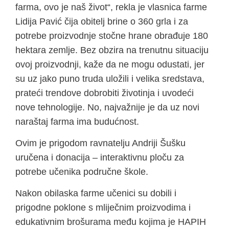
farma, ovo je naš život“, rekla je vlasnica farme
Lidija Pavić čija obitelj brine o 360 grla i za
potrebe proizvodnje stočne hrane obrađuje 180
hektara zemlje. Bez obzira na trenutnu situaciju
ovoj proizvodnji, kaže da ne mogu odustati, jer
su uz jako puno truda uložili i velika sredstava,
prateći trendove dobrobiti životinja i uvodeći
nove tehnologije. No, najvažnije je da uz novi
naraštaj farma ima budućnost.
Ovim je prigodom ravnatelju Andriji Šušku
uručena i donacija – interaktivnu ploču za
potrebe učenika područne škole.
Nakon obilaska farme učenici su dobili i
prigodne poklone s mliječnim proizvodima i
edukativnim brošurama među kojima je HAPIH