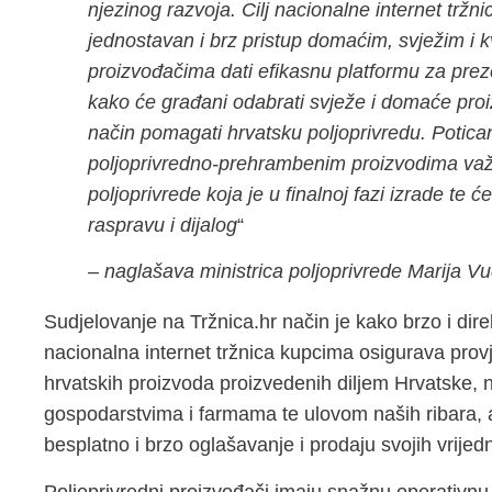
njezinog razvoja. Cilj nacionalne internet trž
jednostavan i brz pristup domaćim, svježim i k
proizvođačima dati efikasnu platformu za prez
kako će građani odabrati svježe i domaće proizv
način pomagati hrvatsku poljoprivredu. Potic
poljoprivredno-prehrambenim proizvodima važn
poljoprivrede koja je u finalnoj fazi izrade te ć
raspravu i dijalog
“
– naglašava ministrica poljoprivrede Marija Vu
Sudjelovanje na Tržnica.hr način je kako brzo i dir
nacionalna internet tržnica kupcima osigurava provj
hrvatskih proizvoda proizvedenih diljem Hrvatske, n
gospodarstvima i farmama te ulovom naših ribara, a
besplatno i brzo oglašavanje i prodaju svojih vrijed
Poljoprivredni proizvođači imaju snažnu operativnu 