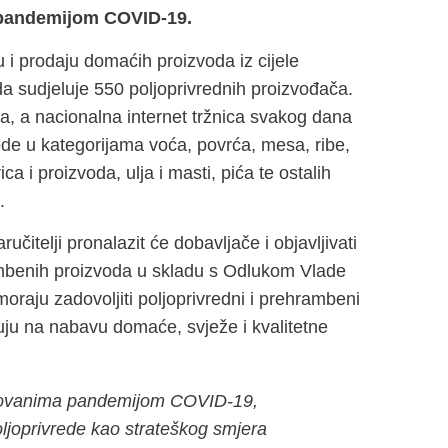
 pandemijom COVID-19.
i prodaju domaćih proizvoda iz cijele
da sudjeluje 550 poljoprivrednih proizvođača.
a, a nacionalna internet tržnica svakog dana
vode u kategorijama voća, povrća, mesa, ribe,
ca i proizvoda, ulja i masti, pića te ostalih
.
učitelji pronalazit će dobavljače i objavljivati
mbenih proizvoda u skladu s Odlukom Vlade
 moraju zadovoljiti poljoprivredni i prehrambeni
zuju na nabavu domaće, svježe i kvalitetne
okovanima pandemijom COVID-19,
poljoprivrede kao strateškog smjera