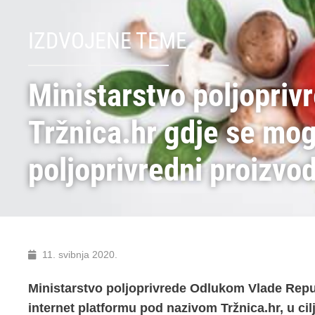
IZDVOJENE TEME
Ministarstvo poljopriv
Tržnica.hr gdje se mog
poljoprivredni proizvod
11. svibnja 2020.
Ministarstvo poljoprivrede Odlukom Vlade Repu
internet platformu pod nazivom Tržnica.hr, u ci