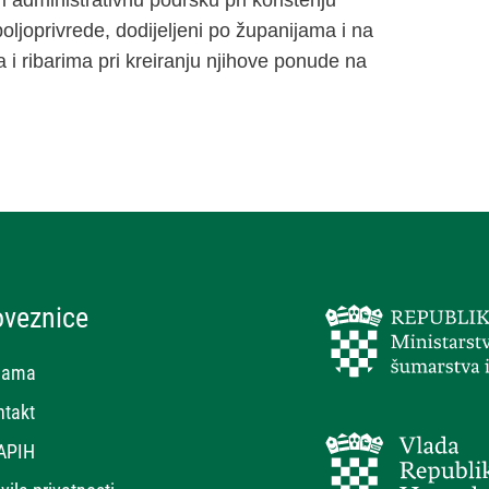
poljoprivrede, dodijeljeni po županijama i na
 i ribarima pri kreiranju njihove ponude na
oveznice
nama
ntakt
APIH