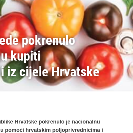
rede pokrenulo
u kupiti
i iz cijele Hrvatske
blike Hrvatske pokrenulo je nacionalnu
lju pomoći hrvatskim poljoprivrednicima i