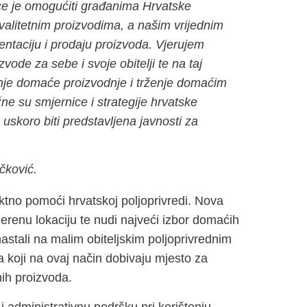
nice je omogućiti građanima Hrvatske
valitetnim proizvodima, a našim vrijednim
entaciju i prodaju proizvoda. Vjerujem
ode za sebe i svoje obitelji te na taj
anje domaće proizvodnje i trženje domaćim
e su smjernice i strategije hrvatske
e uskoro biti predstavljena javnosti za
čković.
ektno pomoći hrvatskoj poljoprivredi. Nova
erenu lokaciju te nudi najveći izbor domaćih
astali na malim obiteljskim poljoprivrednim
 koji na ovaj način dobivaju mjesto za
nih proizvoda.
i administrativnu podršku pri korištenju