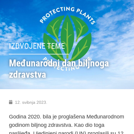
IZDVOJENE TEME
Međunarodni dan biljnoga
zdravstva
12. svibnja 2023.
Godina 2020. bila je proglašena Međunarodnom
godinom biljnog zdravstva. Kao dio toga
naslijeđa, Ujedinjeni narodi (UN) proglasili su 12.