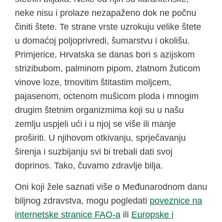
neke nisu i prolaze nezapaženo dok ne počnu
činiti štete. Te strane vrste uzrokuju velike štete
u domaćoj poljoprivredi, šumarstvu i okolišu.
Primjerice, Hrvatska se danas bori s azijskom
strizibubom, palminom pipom, zlatnom žuticom
vinove loze, trnovitim štitastim moljcem,
pajasenom, octenom mušicom ploda i mnogim
drugim štetnim organizmima koji su u našu
zemlju uspjeli ući i u njoj se više ili manje
proširiti. U njihovom otkivanju, sprječavanju
širenja i suzbijanju svi bi trebali dati svoj
doprinos. Tako, čuvamo zdravlje bilja.
Oni koji žele saznati više o Međunarodnom danu
biljnog zdravstva, mogu pogledati
poveznice na
internetske stranice FAO-a
ili
Europske i