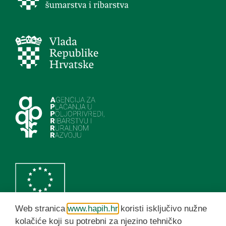
Web stranica
www.hapih.hr
koristi isključivo nužne
kolačiće koji su potrebni za njezino tehničko