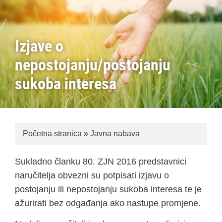
Izjave o
nepostojanju/postojanju
sukoba interesa
Početna stranica
»
Javna nabava
Sukladno članku 80. ZJN 2016 predstavnici
naručitelja obvezni su potpisati izjavu o
postojanju ili nepostojanju sukoba interesa te je
ažurirati bez odgađanja ako nastupe promjene.