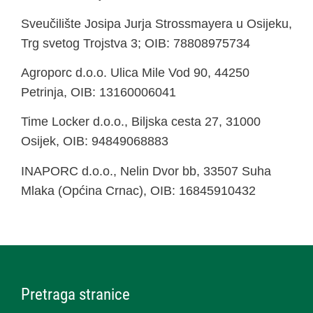
Sveučilište Josipa Jurja Strossmayera u Osijeku,
Trg svetog Trojstva 3; OIB: 78808975734
Agroporc d.o.o. Ulica Mile Vod 90, 44250
Petrinja, OIB: 13160006041
Time Locker d.o.o., Biljska cesta 27, 31000
Osijek, OIB: 94849068883
INAPORC d.o.o., Nelin Dvor bb, 33507 Suha
Mlaka (Općina Crnac), OIB: 16845910432
Pretraga stranice