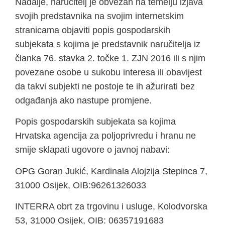
Nadalje, naručitelj je obvezan na temelju izjava
svojih predstavnika na svojim internetskim
stranicama objaviti popis gospodarskih
subjekata s kojima je predstavnik naručitelja iz
članka 76. stavka 2. točke 1. ZJN 2016 ili s njim
povezane osobe u sukobu interesa ili obavijest
da takvi subjekti ne postoje te ih ažurirati bez
odgađanja ako nastupe promjene.
Popis gospodarskih subjekata sa kojima
Hrvatska agencija za poljoprivredu i hranu ne
smije sklapati ugovore o javnoj nabavi:
OPG Goran Jukić, Kardinala Alojzija Stepinca 7,
31000 Osijek, OIB:96261326033
INTERRA obrt za trgovinu i usluge, Kolodvorska
53, 31000 Osijek, OIB: 06357191683