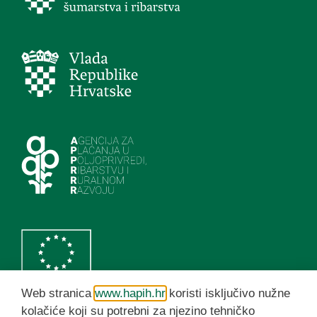
Web stranica
www.hapih.hr
koristi isključivo nužne
kolačiće koji su potrebni za njezino tehničko