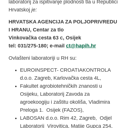
laboratorij za ispitivanje plodnosti tla u Republici
Hrvatskoj
je:
HRVATSKA AGENCIJA ZA POLJOPRIVREDU
I HRANU, Centar za tlo
Vinkovačka cesta 63 c, Osijek
tel: 031/275-180; e-mail
@tc
rh.hipah
Ovlašteni laboratoriji u RH su:
EUROINSPECT- CROATIAKONTROLA
d.o.o. Zagreb, Karlovačka cesta 4L,
Fakultet agrobiotehničkih znanosti u
Osijeku, Laboratorij Zavoda za
agroekoogiju i zaštitu okoliša, Vladimira
Preloga 1. Osijek (FAZOS),
LABOSAN d.o.o. Rim 42, Zagreb, Odjel
Laboratorij Virovitica, Matije Gupca 254,