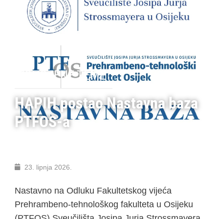
IZDVOJENE TEME
HAPIH postao Nastavna baza
PTFOS-a
23. lipnja 2026.
Nastavno na Odluku Fakultetskog vijeća
Prehrambeno-tehnološkog fakulteta u Osijeku
(PTFOS) Sveučilišta Josipa Jurja Strossmayera