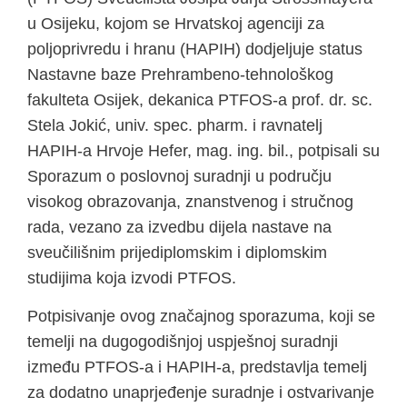
u Osijeku, kojom se Hrvatskoj agenciji za
poljoprivredu i hranu (HAPIH) dodjeljuje status
Nastavne baze Prehrambeno-tehnološkog
fakulteta Osijek, dekanica PTFOS-a prof. dr. sc.
Stela Jokić, univ. spec. pharm. i ravnatelj
HAPIH-a Hrvoje Hefer, mag. ing. bil., potpisali su
Sporazum o poslovnoj suradnji u području
visokog obrazovanja, znanstvenog i stručnog
rada, vezano za izvedbu dijela nastave na
sveučilišnim prijediplomskim i diplomskim
studijima koja izvodi PTFOS.
Potpisivanje ovog značajnog sporazuma, koji se
temelji na dugogodišnjoj uspješnoj suradnji
između PTFOS-a i HAPIH-a, predstavlja temelj
za dodatno unaprjeđenje suradnje i ostvarivanje