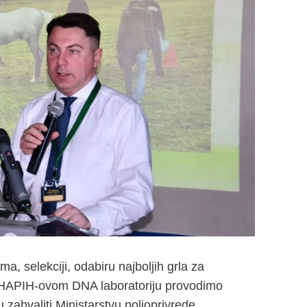
, selekciji, odabiru najboljih grla za
U HAPIH-ovom DNA laboratoriju provodimo
u zahvaliti Ministarstvu poljoprivrede,