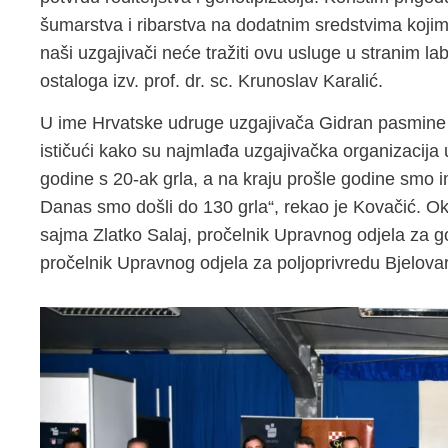
šumarstva i ribarstva na dodatnim sredstvima kojima
naši uzgajivači neće tražiti ovu usluge u stranim la
ostaloga izv. prof. dr. sc. Krunoslav Karalić.
U ime Hrvatske udruge uzgajivača Gidran pasmine 
ističući kako su najmlađa uzgajivačka organizacija
godine s 20-ak grla, a na kraju prošle godine smo i
Danas smo došli do 130 grla“, rekao je Kovačić. Oku
sajma Zlatko Salaj, pročelnik Upravnog odjela za 
pročelnik Upravnog odjela za poljoprivredu Bjelovar