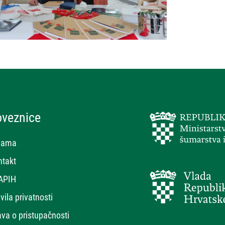
oveznice
nama
ntakt
APIH
vila privatnosti
ava o pristupačnosti