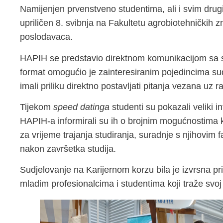
Namijenjen prvenstveno studentima, ali i svim drug
upriličen 8. svibnja na Fakultetu agrobiotehničkih 
poslodavaca.
HAPIH se predstavio direktnom komunikacijom sa s
format omogućio je zainteresiranim pojedincima su
imali priliku direktno postavljati pitanja vezana uz 
Tijekom
speed datinga
studenti su pokazali veliki i
HAPIH-a informirali su ih o brojnim mogućnostima 
za vrijeme trajanja studiranja, suradnje s njihovim
nakon završetka studija.
Sudjelovanje na Karijernom korzu bila je izvrsna pr
mladim profesionalcima i studentima koji traže svoj 