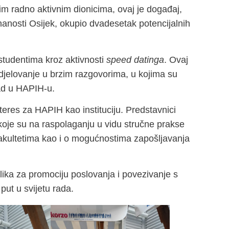
im radno aktivnim dionicima, ovaj je događaj,
znanosti Osijek, okupio dvadesetak potencijalnih
tudentima kroz aktivnosti
speed datinga
. Ovaj
djelovanje u brzim razgovorima, u kojima su
rad u HAPIH-u.
nteres za HAPIH kao instituciju. Predstavnici
koje su na raspolaganju u vidu stručne prakse
 fakultetima kao i o mogućnostima zapošljavanja
ilika za promociju poslovanja i povezivanje s
put u svijetu rada.