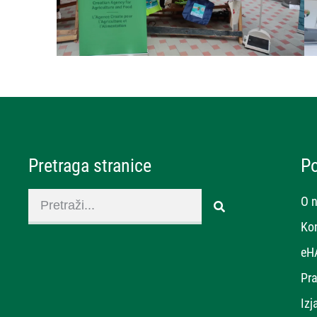
Pretraga stranice
P
O 
Ko
eH
Pra
Izj