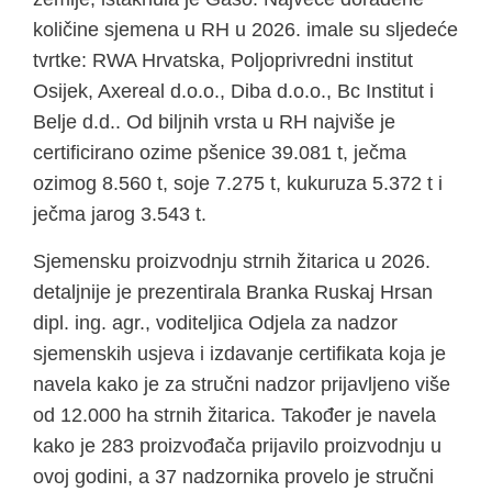
količine sjemena u RH u 2026. imale su sljedeće
tvrtke: RWA Hrvatska, Poljoprivredni institut
Osijek, Axereal d.o.o., Diba d.o.o., Bc Institut i
Belje d.d.. Od biljnih vrsta u RH najviše je
certificirano ozime pšenice 39.081 t, ječma
ozimog 8.560 t, soje 7.275 t, kukuruza 5.372 t i
ječma jarog 3.543 t.
Sjemensku proizvodnju strnih žitarica u 2026.
detaljnije je prezentirala Branka Ruskaj Hrsan
dipl. ing. agr., voditeljica Odjela za nadzor
sjemenskih usjeva i izdavanje certifikata koja je
navela kako je za stručni nadzor prijavljeno više
od 12.000 ha strnih žitarica. Također je navela
kako je 283 proizvođača prijavilo proizvodnju u
ovoj godini, a 37 nadzornika provelo je stručni