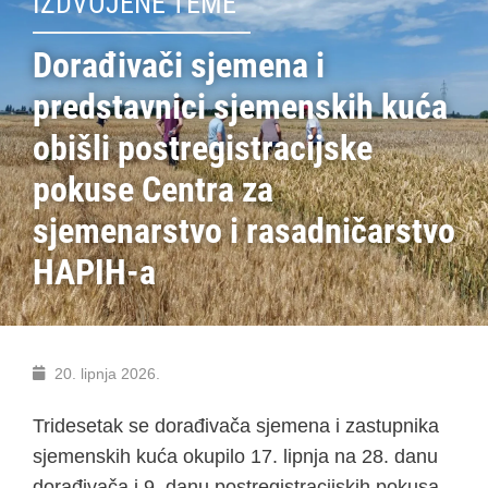
IZDVOJENE TEME
Dorađivači sjemena i
predstavnici sjemenskih kuća
obišli postregistracijske
pokuse Centra za
sjemenarstvo i rasadničarstvo
HAPIH-a
20. lipnja 2026.
Tridesetak se dorađivača sjemena i zastupnika
sjemenskih kuća okupilo 17. lipnja na 28. danu
dorađivača i 9. danu postregistracijskih pokusa