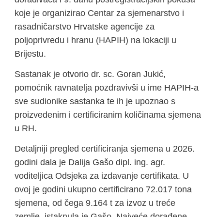
koje je organizirao Centar za sjemenarstvo i
rasadničarstvo Hrvatske agencije za
poljoprivredu i hranu (HAPIH) na lokaciji u
Brijestu.
Sastanak je otvorio dr. sc. Goran Jukić,
pomoćnik ravnatelja pozdravivši u ime HAPIH-a
sve sudionike sastanka te ih je upoznao s
proizvedenim i certificiranim količinama sjemena
u RH.
Detaljniji pregled certificiranja sjemena u 2026.
godini dala je Dalija Gašo dipl. ing. agr.
voditeljica Odsjeka za izdavanje certifikata. U
ovoj je godini ukupno certificirano 72.017 tona
sjemena, od čega 9.164 t za izvoz u treće
zemlje, istaknula je Gašo. Najveće dorađene