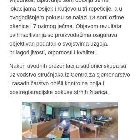
vrijednost. Ispitivanje sorti obavlja se na
lokacijama Osijek i Kutjevo u tri repeticije, a u
ovogodišnjem pokusu se nalazi 13 sorti ozime
pšenice i 7 ozimog ječma. Objavom rezultata
ovih ispitivanja se proizvođačima osigurava
objektivan podatak o svojstvima uzgoja,
prilagodljivosti, otpornosti i kvaliteti.
Nakon uvodnih prezentacija sudionici skupa su
uz vodstvo stručnjaka iz Centra za sjemenarstvo
i rasadničarstvo obišli kontrolna polja i
postregistracijske pokuse strnih žitarica.