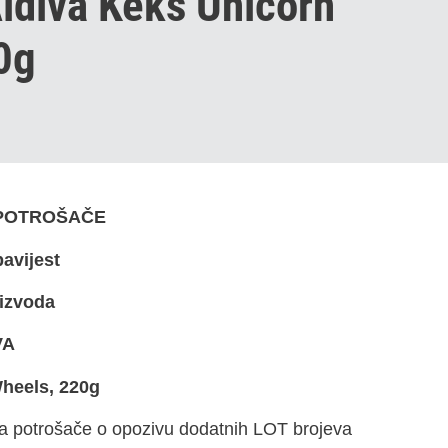
ldiva Keks Unicorn
0g
 POTROŠAČE
avijest
oizvoda
VA
heels, 220g
va potrošače o opozivu dodatnih LOT brojeva