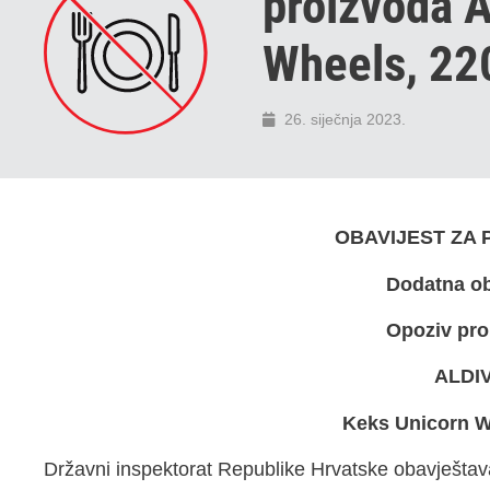
proizvoda A
Wheels, 22
26. siječnja 2023.
OBAVIJEST ZA
Dodatna ob
Opoziv pr
ALDI
Keks Unicorn W
Državni inspektorat Republike Hrvatske obavješta