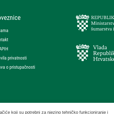
oveznice
nama
ntakt
APIH
vila privatnosti
ava o pristupačnosti
ačiće koji su potrebni za njezino tehničko funkcioniranje i