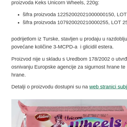
proizvoda Keks Unicorn Wheels, 220g:
šifra proizvoda 12252002021000000150, LOT 10
šifra proizvoda 107920020210000255, LOT 25, 
podrijetlom iz Turske, stavljen u prodaju u razdob
povećane količine 3-MCPD-a i glicidil estera.
Proizvod nije u skladu s Uredbom 178/2002 o utvrđi
osnivanju Europske agencije za sigurnost hrane te 
hrane.
Detalji o proizvodu dostupni su na
web stranici sub